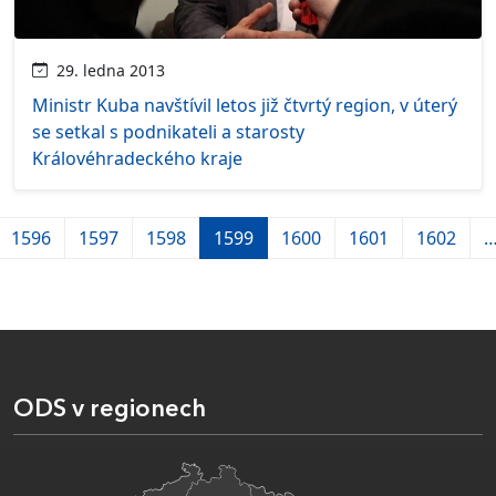
29. ledna 2013
Ministr Kuba navštívil letos již čtvrtý region, v úterý
se setkal s podnikateli a starosty
Královéhradeckého kraje
1596
1597
1598
1599
1600
1601
1602
ODS v regionech