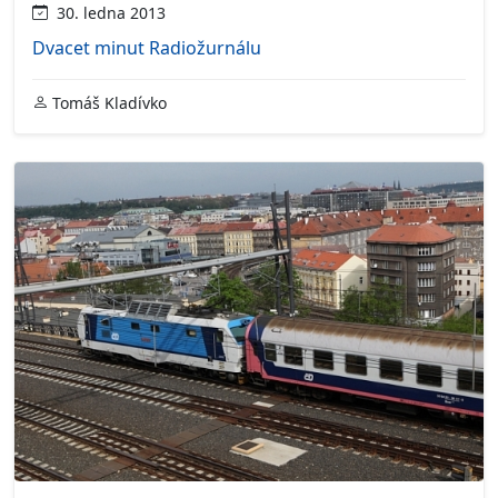
30. ledna 2013
Dvacet minut Radiožurnálu
Tomáš Kladívko