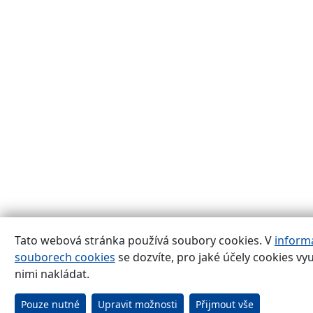
Tato webová stránka používá soubory cookies. V
inform
souborech cookies
se dozvíte, pro jaké účely cookies vy
nimi nakládat.
Pouze nutné
Upravit možnosti
Přijmout vše