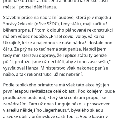
procházkou dostat do centra nebo do lázeňské části
města,“ popsal dále Hanza.
Stavební práce na nádražní budově, která je v majetku
Správy železnic (dříve SŽDC), tedy státu, mají začít už
během srpna. Přitom k dlouho plánované rekonstrukci
málem vůbec nedošlo. „Přišel covid, volby, válka na
Ukrajině, krize a najednou se naše nádraží dostalo pod
čáru. Že prý na to teď nemá stát peníze. Nabídl jsem
tedy ministerstvu dopravy, že Teplice státu ty peníze
půjčí, protože jsme už nechtěli, aby z toho zase sešlo,“
vysvětloval Hanza. Ministerstvo však nakonec peníze
našlo, a tak rekonstrukci už nic nebrání.
Podle teplického primátora má však tato akce být jen
první etapou revitalizace celé oblasti. Pod kolejemi bude
prodloužen podchod, který širší centrum propojí se
zanádražím. Tam už dnes funguje několik provozoven
v areálu někdejšího „lagerhausu“, bývalého skladu
a sýpky obilí v průmyslové části Teplic. Vedle kavárny