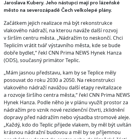
Jaroslava Kubery. Jeho nástupci mají pro lázeňské
město na severozápadě Čech velkolepé plány.
Začátkem jejich realizace má být rekonstrukce
vlakového nádraží, na kterou naváže další rozvoj
v širším centru města. „Nádražím to neskončí. Chci
Teplicím vrátit tvář výstavního města, kde se bude
dobře bydlet,“ řekl CNN Prima NEWS Hynek Hanza
(ODS), současný primátor Teplic.
„Mám jasnou představu, kam by se Teplice měly
posouvat do roku 2030 a 2050. Na rekonstrukci
vlakového nádraží navážou další etapy revitalizace
a rozvoje širšího centra města,“ řekl CNN Prima NEWS
Hynek Hanza. Podle něho je v plánu využít prostor za
nádražím pro vznik nové rezidenční čtvrti, zklidnění
dopravy před nádražím nebo výsadba stromové aleje.
„Každý, kdo do Teplic přijede vlakem, by měl být uvítán
krásnou nádražní budovou a měl by se příjemnou