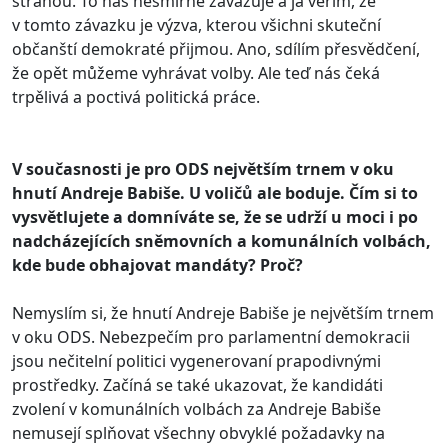
stranou. To nás nesmírně zavazuje a já věřím, že
v tomto závazku je výzva, kterou všichni skuteční
občanští demokraté přijmou. Ano, sdílím přesvědčení,
že opět můžeme vyhrávat volby. Ale teď nás čeká
trpělivá a poctivá politická práce.
V současnosti je pro ODS největším trnem v oku
hnutí Andreje Babiše. U voličů ale boduje. Čím si to
vysvětlujete a domníváte se, že se udrží u moci i po
nadcházejících sněmovních a komunálních volbách,
kde bude obhajovat mandáty? Proč?
Nemyslím si, že hnutí Andreje Babiše je největším trnem
v oku ODS. Nebezpečím pro parlamentní demokracii
jsou nečitelní politici vygenerovaní prapodivnými
prostředky. Začíná se také ukazovat, že kandidáti
zvolení v komunálních volbách za Andreje Babiše
nemusejí splňovat všechny obvyklé požadavky na