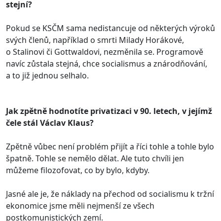
stejní?
Pokud se KSČM sama nedistancuje od některých výroků
svých členů, například o smrti Milady Horákové,
o Stalinovi či Gottwaldovi, nezměnila se. Programově
navíc zůstala stejná, chce socialismus a znárodňování,
a to již jednou selhalo.
Jak zpětně hodnotíte privatizaci v 90. letech, v jejímž
čele stál Václav Klaus?
Zpětně vůbec není problém přijít a říci tohle a tohle bylo
špatně. Tohle se nemělo dělat. Ale tuto chvíli jen
můžeme filozofovat, co by bylo, kdyby.
Jasné ale je, že náklady na přechod od socialismu k tržní
ekonomice jsme měli nejmenší ze všech
postkomunistických zemí.