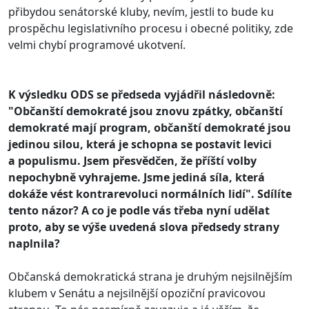
přibydou senátorské kluby, nevím, jestli to bude ku
prospěchu legislativního procesu i obecné politiky, zde
velmi chybí programové ukotvení.
K výsledku ODS se předseda vyjádřil následovně:
"Občanští demokraté jsou znovu zpátky, občanští
demokraté mají program, občanští demokraté jsou
jedinou silou, která je schopna se postavit levici
a populismu. Jsem přesvědčen, že příští volby
nepochybně vyhrajeme. Jsme jediná síla, která
dokáže vést kontrarevoluci normálních lidí". Sdílíte
tento názor? A co je podle vás třeba nyní udělat
proto, aby se výše uvedená slova předsedy strany
naplnila?
Občanská demokratická strana je druhým nejsilnějším
klubem v Senátu a nejsilnější opoziční pravicovou