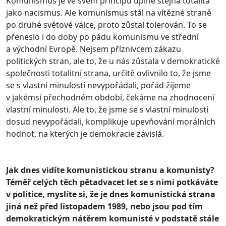
Komunismus je ve svém principu úplně stejná totalita
jako nacismus. Ale komunismus stál na vítězné straně
po druhé světové válce, proto zůstal tolerován. To se
přeneslo i do doby po pádu komunismu ve střední
a východní Evropě. Nejsem příznivcem zákazu
politických stran, ale to, že u nás zůstala v demokratické
společnosti totalitní strana, určitě ovlivnilo to, že jsme
se s vlastní minulostí nevypořádali, pořád žijeme
v jakémsi přechodném období, čekáme na zhodnocení
vlastní minulosti. Ale to, že jsme se s vlastní minulostí
dosud nevypořádali, komplikuje upevňování morálních
hodnot, na kterých je demokracie závislá.
Jak dnes vidíte komunistickou stranu a komunisty?
Téměř celých těch pětadvacet let se s nimi potkáváte
v politice, myslíte si, že je dnes komunistická strana
jiná než před listopadem 1989, nebo jsou pod tím
demokratickým nátěrem komunisté v podstatě stále