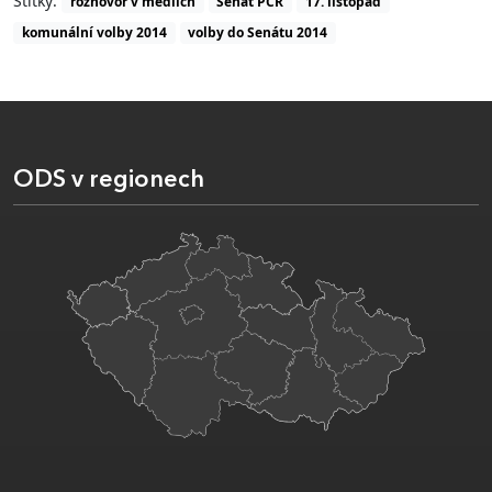
Štítky:
rozhovor v médiích
Senát PČR
17. listopad
komunální volby 2014
volby do Senátu 2014
ODS v regionech