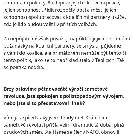
komunální politiky. Ale teprve jejich skutečná práce,
jejich schopnost uřídit rozpočty obcí a měst, jejich
schopnost spolupracovat s koaličními partnery ukáže,
zda je lidé budou volit i v příštích volbách.
Za nepřijatelné však považuji například jejich personální
požadavky na koaliční partnery, ve smyslu, půjdeme
s vámi do koalice, ale primátorem nemůže být tento či
tento politik, jako se to například stalo v Teplicích. Tak
se politika nedělá.
Brzy oslavíme pětadvacáté výročí sametové
revoluce. Jste spokojen s polistopadovým vývojem,
nebo jste si to představoval jinak?
Vím, jaké představy jsem tehdy měl. Krátce po
sametové revoluci přišla velmi dramatická doba, plná
osudových změn. Stali jsme se členy NATO, obnovili