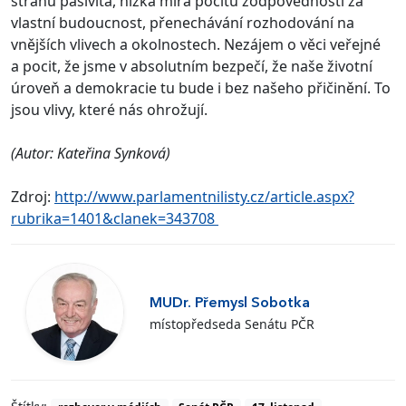
stranu pasivita, nízká míra pocitu zodpovědnosti za
vlastní budoucnost, přenechávání rozhodování na
vnějších vlivech a okolnostech. Nezájem o věci veřejné
a pocit, že jsme v absolutním bezpečí, že naše životní
úroveň a demokracie tu bude i bez našeho přičinění. To
jsou vlivy, které nás ohrožují.
(Autor: Kateřina Synková)
Zdroj:
http://www.parlamentnilisty.cz/article.aspx?
rubrika=1401&clanek=343708
MUDr. Přemysl Sobotka
místopředseda Senátu PČR