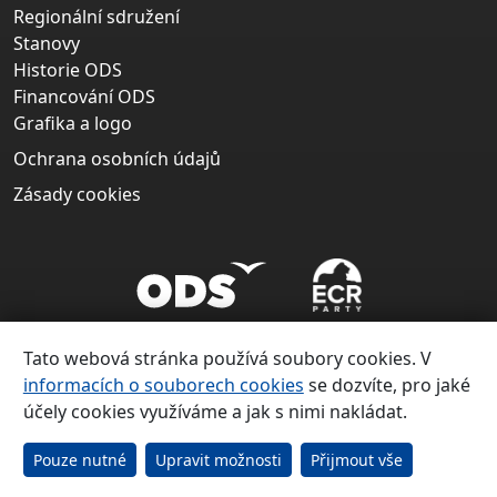
Regionální sdružení
Stanovy
Historie ODS
Financování ODS
Grafika a logo
Ochrana osobních údajů
Zásady cookies
Tato webová stránka používá soubory cookies. V
informacích o souborech cookies
se dozvíte, pro jaké
účely cookies využíváme a jak s nimi nakládat.
Copyright ©
Občanská demokratická strana 1991 – 2026
Pouze nutné
Upravit možnosti
Přijmout vše