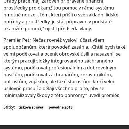
Úřady práce mají zároveň připravené finanční
prostředky pro okamžitou pomoc v rámci systému
hmotné nouze. „Těm, kteří přišli o své základní lidské
potřeby a prostředky, je stát připraven v podstatě
okamžitě pomoci,“ ujistil předseda vlády.
Premiér Petr Nečas rovněž vyslovil účast všem
spoluobčanům, které povodeň zasáhla. „Chtěl bych také
velmi poděkovat a ocenit obrovské úsilí a nasazení, se
kterým pracují složky integrovaného záchranného
systému, poděkovat profesionálním a dobrovolným
hasičům, poděkovat záchranářům, zdravotníkům,
policistům, vojákům, ale také starostům, kteří velmi
usilovně pracují a dělají všechno pro to, aby se
minimalizovaly škody z této pohromy,“ uvedl premiér.
Štítky:
tisková zpráva
povodně 2013