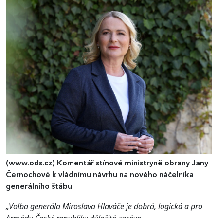
(www.ods.cz)
Komentář stínové ministryně obrany Jany
Černochové k vládnímu návrhu na nového náčelníka
generálního štábu
„Volba generála Miroslava Hlaváče je dobrá, logická a pro
Armádu České republiky důležitá zpráva.