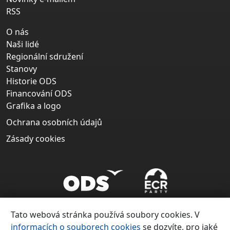
RSS
O nás
Naši lidé
Regionální sdružení
Stanovy
Historie ODS
Financování ODS
Grafika a logo
Ochrana osobních údajů
Zásady cookies
Tato webová stránka používá soubory cookies. V
informacích o souborech cookies
se dozvíte, pro jaké