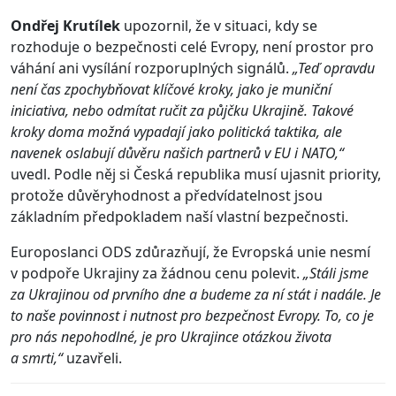
Ondřej Krutílek
upozornil, že v situaci, kdy se
rozhoduje o bezpečnosti celé Evropy, není prostor pro
váhání ani vysílání rozporuplných signálů.
„Teď opravdu
není čas zpochybňovat klíčové kroky, jako je muniční
iniciativa, nebo odmítat ručit za půjčku Ukrajině. Takové
kroky doma možná vypadají jako politická taktika, ale
navenek oslabují důvěru našich partnerů v EU i NATO,“
uvedl. Podle něj si Česká republika musí ujasnit priority,
protože důvěryhodnost a předvídatelnost jsou
základním předpokladem naší vlastní bezpečnosti.
Europoslanci ODS zdůrazňují, že Evropská unie nesmí
v podpoře Ukrajiny za žádnou cenu polevit.
„Stáli jsme
za Ukrajinou od prvního dne a budeme za ní stát i nadále. Je
to naše povinnost i nutnost pro bezpečnost Evropy. To, co je
pro nás nepohodlné, je pro Ukrajince otázkou života
a smrti,“
uzavřeli.