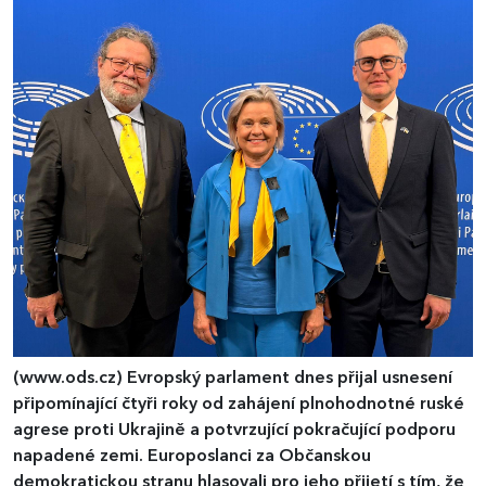
(www.ods.cz)
Evropský parlament dnes přijal usnesení
připomínající čtyři roky od zahájení plnohodnotné ruské
agrese proti Ukrajině a potvrzující pokračující podporu
napadené zemi. Europoslanci za Občanskou
demokratickou stranu hlasovali pro jeho přijetí s tím, že