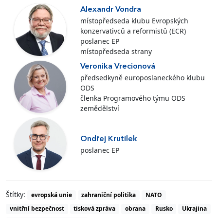
Alexandr Vondra
místopředseda klubu Evropských
konzervativců a reformistů (ECR)
poslanec EP
místopředseda strany
Veronika Vrecionová
předsedkyně europoslaneckého klubu
ODS
členka Programového týmu ODS
zemědělství
Ondřej Krutílek
poslanec EP
Štítky:
evropská unie
zahraniční politika
NATO
vnitřní bezpečnost
tisková zpráva
obrana
Rusko
Ukrajina