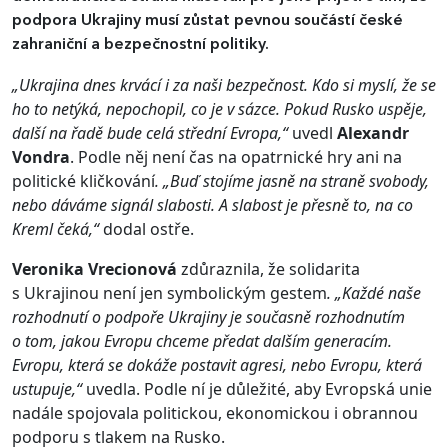
podpora Ukrajiny musí zůstat pevnou součástí české
zahraniční a bezpečnostní politiky.
„Ukrajina dnes krvácí i za naši bezpečnost. Kdo si myslí, že se
ho to netýká, nepochopil, co je v sázce. Pokud Rusko uspěje,
další na řadě bude celá střední Evropa,“
uvedl
Alexandr
Vondra
. Podle něj není čas na opatrnické hry ani na
politické kličkování
. „Buď stojíme jasně na straně svobody,
nebo dáváme signál slabosti. A slabost je přesně to, na co
Kreml čeká,“
dodal ostře.
Veronika Vrecionová
zdůraznila, že solidarita
s Ukrajinou není jen symbolickým gestem
. „Každé naše
rozhodnutí o podpoře Ukrajiny je současně rozhodnutím
o tom, jakou Evropu chceme předat dalším generacím.
Evropu, která se dokáže postavit agresi, nebo Evropu, která
ustupuje,“
uvedla. Podle ní je důležité, aby Evropská unie
nadále spojovala politickou, ekonomickou i obrannou
podporu s tlakem na Rusko.