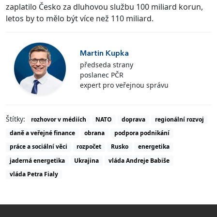
zaplatilo Česko za dluhovou službu 100 miliard korun,
letos by to mělo být více než 110 miliard.
Martin Kupka
předseda strany
poslanec PČR
expert pro veřejnou správu
Štítky:
rozhovor v médiích
NATO
doprava
regionální rozvoj
daně a veřejné finance
obrana
podpora podnikání
práce a sociální věci
rozpočet
Rusko
energetika
jaderná energetika
Ukrajina
vláda Andreje Babiše
vláda Petra Fialy