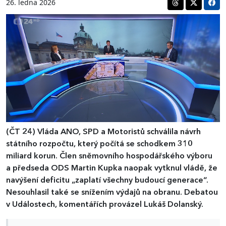
26. ledna 2026
(ČT 24)
Vláda ANO, SPD a Motoristů schválila návrh
státního rozpočtu, který počítá se schodkem 310
miliard korun. Člen sněmovního hospodářského výboru
a předseda ODS Martin Kupka naopak vytknul vládě, že
navýšení deficitu „zaplatí všechny budoucí generace“.
Nesouhlasil také se snížením výdajů na obranu. Debatou
v Událostech, komentářích provázel Lukáš Dolanský.