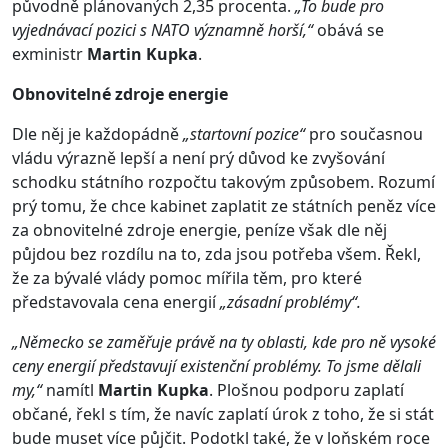
původně plánovaných 2,35 procenta.
„To bude pro
vyjednávací pozici s NATO významně horší,“
obává se
exministr
Martin Kupka
.
Obnovitelné zdroje energie
Dle něj je každopádně
„startovní pozice“
pro současnou
vládu výrazně lepší a není prý důvod ke zvyšování
schodku státního rozpočtu takovým způsobem. Rozumí
prý tomu, že chce kabinet zaplatit ze státních peněz více
za obnovitelné zdroje energie, peníze však dle něj
půjdou bez rozdílu na to, zda jsou potřeba všem. Řekl,
že za bývalé vlády pomoc mířila těm, pro které
představovala cena energií
„zásadní problémy“.
„Německo se zaměřuje právě na ty oblasti, kde pro ně vysoké
ceny energií představují existenční problémy. To jsme dělali
my,“
namítl
Martin Kupka
. Plošnou podporu zaplatí
občané, řekl s tím, že navíc zaplatí úrok z toho, že si stát
bude muset více půjčit. Podotkl také, že v loňském roce