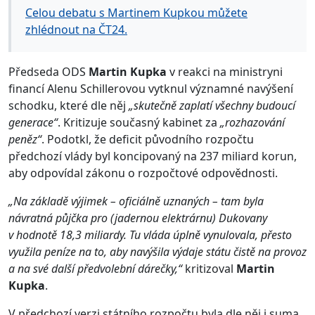
Celou debatu s Martinem Kupkou můžete
zhlédnout na ČT24.
Předseda ODS
Martin Kupka
v reakci na ministryni
financí Alenu Schillerovou vytknul významné navýšení
schodku, které dle něj
„skutečně zaplatí všechny budoucí
generace“
. Kritizuje současný kabinet za
„rozhazování
peněz“
. Podotkl, že deficit původního rozpočtu
předchozí vlády byl koncipovaný na 237 miliard korun,
aby odpovídal zákonu o rozpočtové odpovědnosti.
„Na základě výjimek – oficiálně uznaných – tam byla
návratná půjčka pro (jadernou elektrárnu) Dukovany
v hodnotě 18,3 miliardy. Tu vláda úplně vynulovala, přesto
využila peníze na to, aby navýšila výdaje státu čistě na provoz
a na své další předvolební dárečky,“
kritizoval
Martin
Kupka
.
V předchozí verzi státního rozpočtu byla dle něj i suma