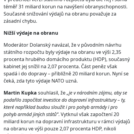
téměř 31 miliard korun na navýšení obranyschopnosti.
Současné snižování výdajů na obranu považuje za
zásadní chybu.
Nižší výdaje na obranu
Moderátor Dolanský navázal, že v původním návrhu
státního rozpočtu byly výdaje na obranu ve výši 2,35
procenta hrubého domácího produktu (HDP), současný
kabinet jej snížil na 2,07 procenta. Část peněz však
spadá i do dopravy – přibližně 20 miliard korun. Nyní se
čeká, zda tyto výdaje NATO uzná.
Martin Kupka
souhlasil, že
„je v národním zájmu, aby se
podařilo započítat investice do dopravní infrastruktury – ty,
které například budou sloužit i pro pohyb armády i pro
pohyb armád jiných států“
. Vytknul však započtení 20
miliard korun na dopravní infrastrukturu v rámci výdajů
na obranu ve výši pouze 2,07 procenta HDP, nikoli