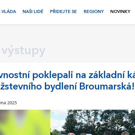
 VLÁDA
NAŠI LIDÉ
PŘIDEJTE SE
REGIONY
NOVINKY
 výstupy
vnostní poklepali na základní 
žstevního bydlení Broumarská!
vna 2025