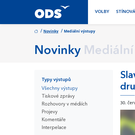
VOLBY
STÍNOVÁ
/
/
Novinky
Mediální výstupy
Novinky
Mediální
Sla
Typy výstupů
dru
Všechny výstupy
Tiskové zprávy
30. čer
Rozhovory v médiích
Projevy
Komentáře
Interpelace