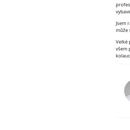
profes
vybav
Jsem r
může s
Velké 
všem p
kolaud