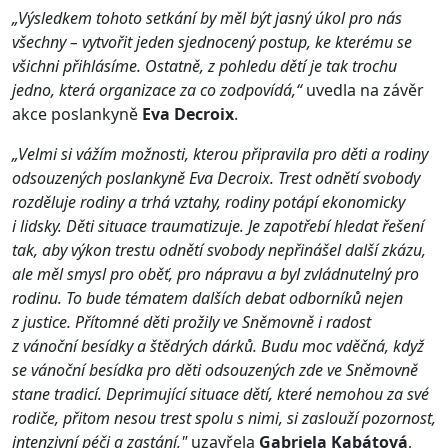
„Výsledkem tohoto setkání by měl být jasný úkol pro nás
všechny – vytvořit jeden sjednocený postup, ke kterému se
všichni přihlásíme. Ostatně, z pohledu dětí je tak trochu
jedno, která organizace za co zodpovídá,“
uvedla na závěr
akce poslankyně
Eva Decroix
.
„Velmi si vážím možnosti, kterou připravila pro děti a rodiny
odsouzených poslankyně Eva Decroix. Trest odnětí svobody
rozděluje rodiny a trhá vztahy, rodiny potápí ekonomicky
i lidsky. Děti situace traumatizuje. Je zapotřebí hledat řešení
tak, aby výkon trestu odnětí svobody nepřinášel další zkázu,
ale měl smysl pro oběť, pro nápravu a byl zvládnutelný pro
rodinu. To bude tématem dalších debat odborníků nejen
z justice. Přítomné děti prožily ve Sněmovně i radost
z vánoční besídky a štědrých dárků. Budu moc vděčná, když
se vánoční besídka pro děti odsouzených zde ve Sněmovně
stane tradicí. Deprimující situace dětí, které nemohou za své
rodiče, přitom nesou trest spolu s nimi, si zaslouží pozornost,
intenzivní péči a zastání,"
uzavřela
Gabriela Kabátová
,