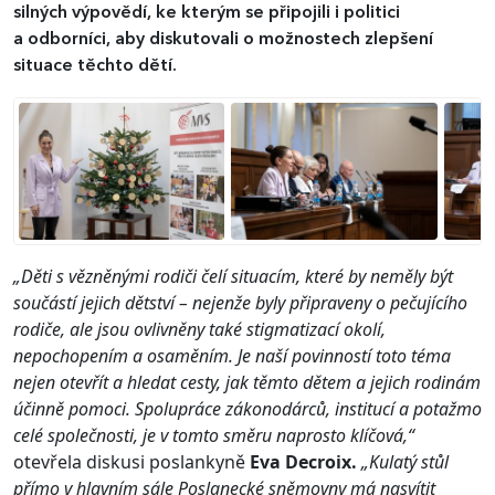
silných výpovědí, ke kterým se připojili i politici
a odborníci, aby diskutovali o možnostech zlepšení
situace těchto dětí.
„Děti s vězněnými rodiči čelí situacím, které by neměly být
součástí jejich dětství – nejenže byly připraveny o pečujícího
rodiče, ale jsou ovlivněny také stigmatizací okolí,
nepochopením a osaměním. Je naší povinností toto téma
nejen otevřít a hledat cesty, jak těmto dětem a jejich rodinám
účinně pomoci. Spolupráce zákonodárců, institucí a potažmo
celé společnosti, je v tomto směru naprosto klíčová,“
otevřela diskusi poslankyně
Eva Decroix.
„Kulatý stůl
přímo v hlavním sále Poslanecké sněmovny má nasvítit