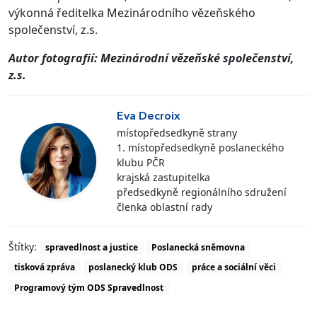
výkonná ředitelka Mezinárodního vězeňského
společenství, z.s.
Autor fotografií: Mezinárodní vězeňské společenství,
z.s.
Eva Decroix
místopředsedkyně strany
1. místopředsedkyně poslaneckého
klubu PČR
krajská zastupitelka
předsedkyně regionálního sdružení
členka oblastní rady
Štítky:
spravedlnost a justice
Poslanecká sněmovna
tisková zpráva
poslanecký klub ODS
práce a sociální věci
Programový tým ODS Spravedlnost