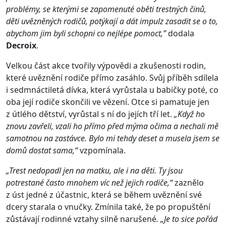
problémy, se kterými se zapomenuté oběti trestných činů,
děti uvězněných rodičů, potýkají a dát impulz zasadit se o to,
abychom jim byli schopni co nejlépe pomoct,”
dodala
Decroix
.
Velkou část akce tvořily výpovědi a zkušenosti rodin,
které uvěznění rodiče přímo zasáhlo. Svůj příběh sdílela
i sedmnáctiletá dívka, která vyrůstala u babičky poté, co
oba její rodiče skončili ve vězení. Otce si pamatuje jen
z útlého dětství, vyrůstal s ní do jejích tří let.
„Když ho
znovu zavřeli, vzali ho přímo před mýma očima a nechali mě
samotnou na zastávce. Bylo mi tehdy deset a musela jsem se
domů dostat sama,“
vzpomínala.
„Trest nedopadl jen na matku, ale i na děti. Ty jsou
potrestané často mnohem víc než jejich rodiče,“
zaznělo
z úst jedné z účastnic, která se během uvěznění své
dcery starala o vnučky. Zmínila také, že po propuštění
zůstávají rodinné vztahy silně narušené
. „Je to sice pořád