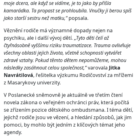
moje dcera, ale když se vidíme, je to jako by přišla
kamarádka. Ta propast se prohloubila. Vnučky ji berou spíš
jako starší sestru než matku,“
popsala.
Věznění rodiče má významné dopady nejen na
psychiku, ale i další vývoj dětí
. „Tyto děti čelí až
čtyřnásobně vyššímu riziku traumatizace. Trauma ovlivňuje
všechny oblasti jejich života, včetně schopnosti vytvářet
zdravé vztahy. Pokud těmto dětem nepomůžeme, mohou
následky zasáhnout celou společnost,“
varovala
Jitka
Navrátilová
, řešitelka výzkumu Rodičovství za mřížemi
z Masarykovy univerzity.
V Poslanecké sněmovně je aktuálně ve třetím čtení
novela zákona o veřejném ochránci práv, která počítá
se zřízením pozice dětského ombudsmana. I téma dětí,
jejichž rodiče jsou ve vězení, a hledání způsobů, jak jim
pomoci, by mohlo být jedním z klíčových témat jeho
agendy.