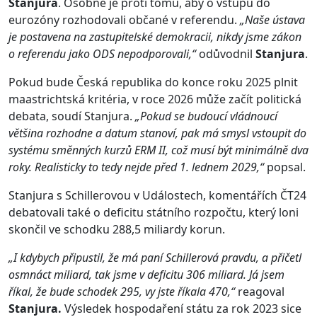
Stanjura
. Osobně je proti tomu, aby o vstupu do
eurozóny rozhodovali občané v referendu.
„Naše ústava
je postavena na zastupitelské demokracii, nikdy jsme zákon
o referendu jako ODS nepodporovali,“
odůvodnil
Stanjura
.
Pokud bude Česká republika do konce roku 2025 plnit
maastrichtská kritéria, v roce 2026 může začít politická
debata, soudí Stanjura.
„Pokud se budoucí vládnoucí
většina rozhodne a datum stanoví, pak má smysl vstoupit do
systému směnných kurzů ERM II, což musí být minimálně dva
roky. Realisticky to tedy nejde před 1. lednem 2029,“
popsal.
Stanjura s Schillerovou v Událostech, komentářích ČT24
debatovali také o deficitu státního rozpočtu, který loni
skončil ve schodku 288,5 miliardy korun.
„I kdybych připustil, že má paní Schillerová pravdu, a přičetl
osmnáct miliard, tak jsme v deficitu 306 miliard. Já jsem
říkal, že bude schodek 295, vy jste říkala 470,“
reagoval
Stanjura.
Výsledek hospodaření státu za rok 2023 sice