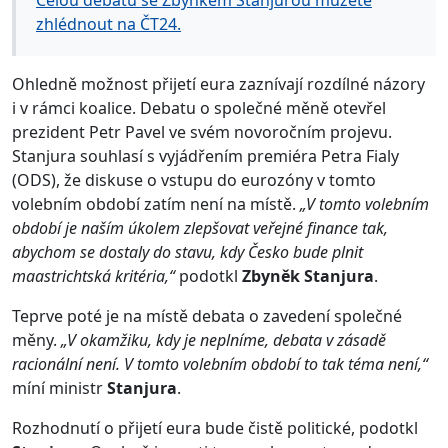
Celou debatu se Zbyňkem Stanjurou můžete
zhlédnout na ČT24.
Ohledně možnost přijetí eura zaznívají rozdílné názory
i v rámci koalice. Debatu o společné měně otevřel
prezident Petr Pavel ve svém novoročním projevu.
Stanjura souhlasí s vyjádřením premiéra Petra Fialy
(ODS), že diskuse o vstupu do eurozóny v tomto
volebním období zatím není na místě.
„V tomto volebním
období je naším úkolem zlepšovat veřejné finance tak,
abychom se dostaly do stavu, kdy Česko bude plnit
maastrichtská kritéria,“
podotkl
Zbyněk Stanjura
.
Teprve poté je na místě debata o zavedení společné
měny.
„V okamžiku, kdy je neplníme, debata v zásadě
racionální není. V tomto volebním období to tak téma není,“
míní ministr
Stanjura
.
Rozhodnutí o přijetí eura bude čistě politické, podotkl