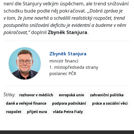
není dle Stanjury velkým úspěchem, ale trend snižování
schodku bude podle něj pokračovat.
„Dobrá zpráva je
v tom, že jsme navrhli a schválili realistický rozpočet, trend
postupného snižování deficitu je evidentní a budeme v něm
pokračovat,“
doplnil
Zbyněk Stanjura
.
Zbyněk Stanjura
ministr financí
1. místopředseda strany
poslanec PČR
Štítky:
rozhovor v médiích
evropská unie
zahraniční politika
daně a veřejné finance
podpora podnikání
práce a sociální věci
rozpočet
přijetí eura
vláda Petra Fialy