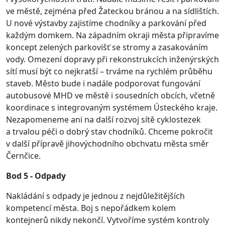
ve městě, zejména před Žateckou bránou a na sídlištích.
U nové výstavby zajistíme chodníky a parkování před
každým domkem. Na západním okraji města připravíme
koncept zelených parkovišť se stromy a zasakováním
vody. Omezení dopravy při rekonstrukcích inženýrských
sítí musí být co nejkratší – trváme na rychlém průběhu
staveb. Město bude i nadále podporovat fungování
autobusové MHD ve městě i sousedních obcích, včetně
koordinace s integrovaným systémem Ústeckého kraje.
Nezapomeneme ani na další rozvoj sítě cyklostezek
a trvalou péči o dobrý stav chodníků. Chceme pokročit
v další přípravě jihovýchodního obchvatu města směr
Černčice.
Bod 5 - Odpady
Nakládání s odpady je jednou z nejdůležitějších
kompetencí města. Boj s nepořádkem kolem
kontejnerů nikdy nekončí. Vytvoříme systém kontroly