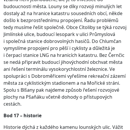
budoucnosti města. Louny se díky rozvoji minulých let
dostaly až na hranice katastru sousedních obcí, někde
došlo k bezprostřednímu propojení. Řadu problémů
tedy musíme řešit společně. Obce Cítoliby se týká rozvoj
Jimlínské ulice, budoucí lesopark v ulici Průmyslová
i společná stanice dobrovolných hasičů. Do Chlumčan
vymyslíme propojení pro pěší i cyklisty a důležitá je
i čerpací stanice LNG na hranicích katastru. Bez Černčic
se nedá připravit budoucí jihovýchodní obchvat města
ani řešení terminálu vysokorychlostní železnice. Ve
spolupráci s Dobroměřicemi vyřešíme rekreační zázemí
města za cyklistickým stadionem a na Mořické stráni.
Spolu s Blšany pak najdeme způsob řešení rozvojové
plochy na Pšaňáku včetně dohody o přístupových
cestách.
Bod 17 – historie
Historie dýchá z každého kamenu lounských ulic. Vážit