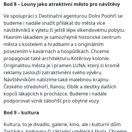
Bod 8 – Louny jako atraktivní město pro návštěvy
Ve spolupráci s Destinační agenturou Dolní Poohří se
budeme i nadále snažit přilákat do města více
návštěvníků k výletu či ještě lépe víkendovému pobytu.
Hlavním lákadlem je samozřejmě historické centrum
města s kostelem a hradbami a s originálním
posezením v kavárnách a hospůdkách. Chceme
propagovat také architekturu Kotěrovy kolonie.
Originalitou města je i pramen LUNA, který si kromě
reklamy zaslouží zatraktivnění svého vývěru.
Návštěvníkům nabízíme také malebnou krajinu
Českého středohoří, Ranou, Oblík a desítky dalších
kopců lákajících k procházce. Budeme i nadále
podporovat vznik tábořišť pro obytné vozy.
Bod 9 – kultura
Kultura, to je divadlo, galerie, kino, ale i kulturní dům
Zastávka, knihovna či základní umělecká škola. Chceme