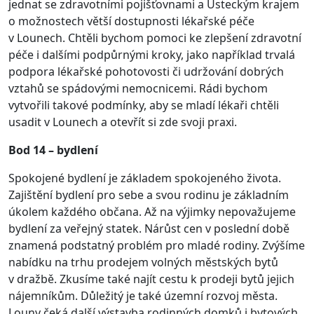
jednat se zdravotními pojišťovnami a Ústeckým krajem
o možnostech větší dostupnosti lékařské péče
v Lounech. Chtěli bychom pomoci ke zlepšení zdravotní
péče i dalšími podpůrnými kroky, jako například trvalá
podpora lékařské pohotovosti či udržování dobrých
vztahů se spádovými nemocnicemi. Rádi bychom
vytvořili takové podmínky, aby se mladí lékaři chtěli
usadit v Lounech a otevřít si zde svoji praxi.
Bod 14 – bydlení
Spokojené bydlení je základem spokojeného života.
Zajištění bydlení pro sebe a svou rodinu je základním
úkolem každého občana. Až na výjimky nepovažujeme
bydlení za veřejný statek. Nárůst cen v poslední době
znamená podstatný problém pro mladé rodiny. Zvýšíme
nabídku na trhu prodejem volných městských bytů
v dražbě. Zkusíme také najít cestu k prodeji bytů jejich
nájemníkům. Důležitý je také územní rozvoj města.
Louny čeká další výstavba rodinných domků i bytových