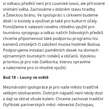
si odkazu předků není pro Lounské luxus, ale přirozené
vnímání světa. Zachováme v dobrém stavu hradby
a Žateckou bránu. Ve spolupráci s církvemi budeme
dbát i o kostely a využívat je také pro kulturní účely.
Pomůžeme k nalezení nového citlivého využití pro
lounskou synagogu a odkaz našich židovských předků
chceme připomenout také podporou programu tzv.
kamenů zmizelých či založení muzea hodinek Bulova.
Podporujeme instalaci pamětních desek na domech
významných lounských rodáků a občanů. Vysokou
prioritou je pro nás Daliborka, kterou opravíme
a nalezneme pro ni vhodné využití.
Bod 18 – Louny ve světě
Mezinárodní spolupráce je pro naše město tradičně
velikým obohacením. Dobrých nápadů není nikdy dost
a dají se sbírat všude kolem. Chceme zachovat tradiční
čtyřlístek partnerských měst: německé Zschopau,