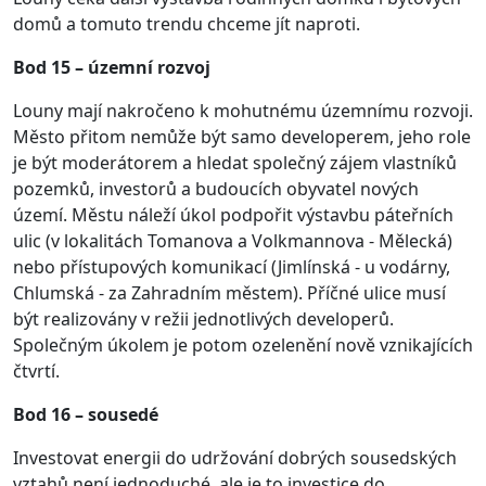
domů a tomuto trendu chceme jít naproti.
Bod 15 – územní rozvoj
Louny mají nakročeno k mohutnému územnímu rozvoji.
Město přitom nemůže být samo developerem, jeho role
je být moderátorem a hledat společný zájem vlastníků
pozemků, investorů a budoucích obyvatel nových
území. Městu náleží úkol podpořit výstavbu páteřních
ulic (v lokalitách Tomanova a Volkmannova - Mělecká)
nebo přístupových komunikací (Jimlínská - u vodárny,
Chlumská - za Zahradním městem). Příčné ulice musí
být realizovány v režii jednotlivých developerů.
Společným úkolem je potom ozelenění nově vznikajících
čtvrtí.
Bod 16 – sousedé
Investovat energii do udržování dobrých sousedských
vztahů není jednoduché, ale je to investice do