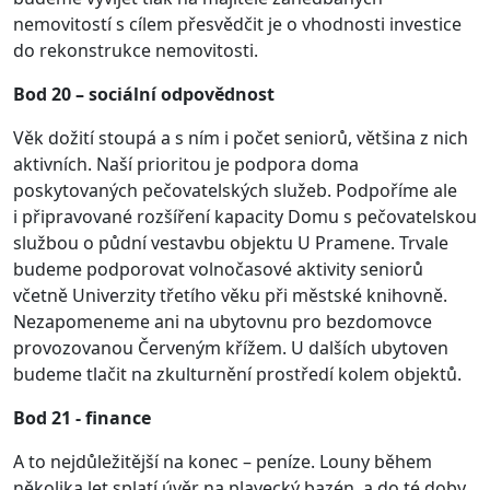
nemovitostí s cílem přesvědčit je o vhodnosti investice
do rekonstrukce nemovitosti.
Bod 20 – sociální odpovědnost
Věk dožití stoupá a s ním i počet seniorů, většina z nich
aktivních. Naší prioritou je podpora doma
poskytovaných pečovatelských služeb. Podpoříme ale
i připravované rozšíření kapacity Domu s pečovatelskou
službou o půdní vestavbu objektu U Pramene. Trvale
budeme podporovat volnočasové aktivity seniorů
včetně Univerzity třetího věku při městské knihovně.
Nezapomeneme ani na ubytovnu pro bezdomovce
provozovanou Červeným křížem. U dalších ubytoven
budeme tlačit na zkulturnění prostředí kolem objektů.
Bod 21 - finance
A to nejdůležitější na konec – peníze. Louny během
několika let splatí úvěr na plavecký bazén, a do té doby