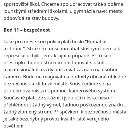
sportoviště škol. Chceme spolupracovat také s oběma
lounskými středními školami, u gymnázia navíc město
odpovídá za stav budovy.
Bod 11 – bezpečnost
Také pro městskou policii platí heslo “Pomáhat
a chránit”. Strážníci musí pomáhat slušným lidem a k
represi se uchýlit jen v krajním případě. Při řešení
přestupků budou strážníci postupovat slušně
a profesionálně a vždy pořizovat záznam na osobní
kameru. Budeme reagovat na podněty občanů ohledně
bezpečnosti a klidu ve městě. Soustředíme se na
problémová místa i s pomocí kamerového systému.
Současně platí, že strážníci jsou oči města: nesmí
přehlédnout žádný výmol, žádnou poškozenou značku,
žádný zlomený strom. Příspěvkem k bezpečnosti města
je také bezchybný provoz kvalitní sítě veřejného
osvětlení.