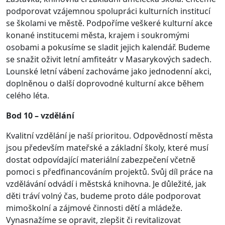
podporovat vzájemnou spolupráci kulturních institucí
se školami ve městě. Podpoříme veškeré kulturní akce
konané institucemi města, krajem i soukromými
osobami a pokusíme se sladit jejich kalendář. Budeme
se snažit oživit letní amfiteátr v Masarykových sadech.
Lounské letní vábení zachováme jako jednodenní akci,
doplněnou o další doprovodné kulturní akce během
celého léta.
Bod 10 – vzdělání
Kvalitní vzdělání je naší prioritou. Odpovědností města
jsou především mateřské a základní školy, které musí
dostat odpovídající materiální zabezpečení včetně
pomoci s předfinancováním projektů. Svůj díl práce na
vzdělávání odvádí i městská knihovna. Je důležité, jak
děti tráví volný čas, budeme proto dále podporovat
mimoškolní a zájmové činnosti dětí a mládeže.
Vynasnažíme se opravit, zlepšit či revitalizovat