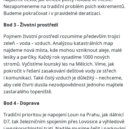
Nezapomeneme na tradiční problém psích exkrementů.
Budeme pokračovat i v pravidelné deratizaci.
Bod 3 - Životní prostředí
Pojmem životní prostředí rozumíme především trojici
zeleň – voda – vzduch. Analýzou katastrálních map
najdeme nová místa, kde mohou vzniknout aleje, malé
lesíky a parčíky. Každý rok vysadíme 1000 nových
stromů. Vyčistíme lounský les na Mělcích. Víme, jak
pokročit v řešení zasakování dešťové vody ze střech
i komunikací. Také čistý vzduch je důležitý – nechceme,
aby celé čtvrti dusila nezodpovědnost jednoho majitele
zastaralého topeniště.
Bod 4 - Doprava
Tradiční prioritou je napojení Loun na Prahu, jak dálnicí
D7, tak železničním spojením přes Lovosice a výhledově
i vysokorychlostní tratí. Nadále musíme řešit i parkování