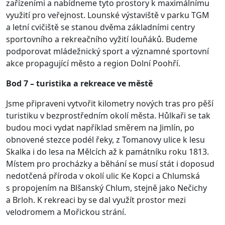
zařízeními a nabídneme tyto prostory k maximálnímu
využití pro veřejnost. Lounské výstaviště v parku TGM
a letní cvičiště se stanou dvěma základními centry
sportovního a rekreačního vyžití louňáků. Budeme
podporovat mládežnický sport a významné sportovní
akce propagující město a region Dolní Poohří.
Bod 7 – turistika a rekreace ve městě
Jsme připraveni vytvořit kilometry nových tras pro pěší
turistiku v bezprostředním okolí města. Hůlkaři se tak
budou moci vydat například směrem na Jimlín, po
obnovené stezce podél řeky, z Tomanovy ulice k lesu
Skalka i do lesa na Mělcích až k památníku roku 1813.
Místem pro procházky a běhání se musí stát i doposud
nedotčená příroda v okolí ulic Ke Kopci a Chlumská
s propojením na Blšanský Chlum, stejně jako Nečichy
a Brloh. K rekreaci by se dal využít prostor mezi
velodromem a Mořickou strání.