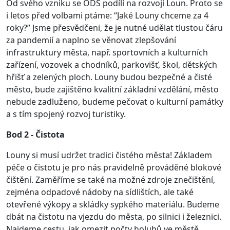
Od svého vzniku se ODS podílí na rozvoji Loun. Proto se
i letos před volbami ptáme: “Jaké Louny chceme za 4
roky?” Jsme přesvědčeni, že je nutné udělat tlustou čáru
za pandemií a naplno se věnovat zlepšování
infrastruktury města, např. sportovních a kulturních
zařízení, vozovek a chodníků, parkovišť, škol, dětských
hřišť a zelených ploch. Louny budou bezpečné a čisté
město, bude zajištěno kvalitní základní vzdělání, město
nebude zadluženo, budeme pečovat o kulturní památky
a s tím spojený rozvoj turistiky.
Bod 2 - Čistota
Louny si musí udržet tradici čistého města! Základem
péče o čistotu je pro nás pravidelně prováděné blokové
čištění. Zaměříme se také na možné zdroje znečištění,
zejména odpadové nádoby na sídlištích, ale také
otevřené výkopy a skládky sypkého materiálu. Budeme
dbát na čistotu na vjezdu do města, po silnici i železnici.
Najdeme cestu, jak omezit počty holubů ve městě.