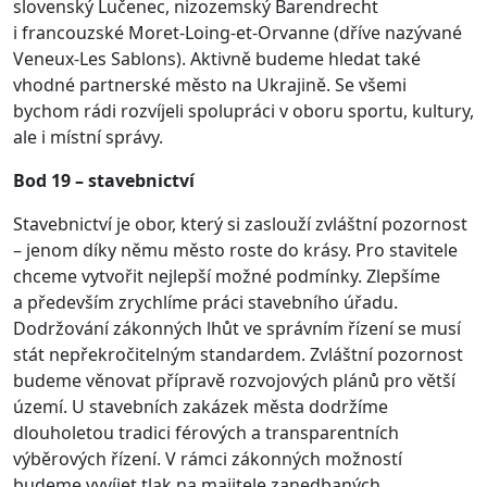
slovenský Lučenec, nizozemský Barendrecht
i francouzské Moret-Loing-et-Orvanne (dříve nazývané
Veneux-Les Sablons). Aktivně budeme hledat také
vhodné partnerské město na Ukrajině. Se všemi
bychom rádi rozvíjeli spolupráci v oboru sportu, kultury,
ale i místní správy.
Bod 19 – stavebnictví
Stavebnictví je obor, který si zaslouží zvláštní pozornost
– jenom díky němu město roste do krásy. Pro stavitele
chceme vytvořit nejlepší možné podmínky. Zlepšíme
a především zrychlíme práci stavebního úřadu.
Dodržování zákonných lhůt ve správním řízení se musí
stát nepřekročitelným standardem. Zvláštní pozornost
budeme věnovat přípravě rozvojových plánů pro větší
území. U stavebních zakázek města dodržíme
dlouholetou tradici férových a transparentních
výběrových řízení. V rámci zákonných možností
budeme vyvíjet tlak na majitele zanedbaných