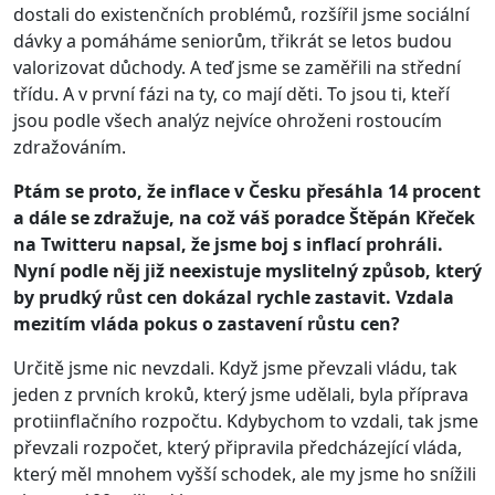
dostali do existenčních problémů, rozšířil jsme sociální
dávky a pomáháme seniorům, třikrát se letos budou
valorizovat důchody. A teď jsme se zaměřili na střední
třídu. A v první fázi na ty, co mají děti. To jsou ti, kteří
jsou podle všech analýz nejvíce ohroženi rostoucím
zdražováním.
Ptám se proto, že inflace v Česku přesáhla 14 procent
a dále se zdražuje, na což váš poradce Štěpán Křeček
na Twitteru napsal, že jsme boj s inflací prohráli.
Nyní podle něj již neexistuje myslitelný způsob, který
by prudký růst cen dokázal rychle zastavit. Vzdala
mezitím vláda pokus o zastavení růstu cen?
Určitě jsme nic nevzdali. Když jsme převzali vládu, tak
jeden z prvních kroků, který jsme udělali, byla příprava
protiinflačního rozpočtu. Kdybychom to vzdali, tak jsme
převzali rozpočet, který připravila předcházející vláda,
který měl mnohem vyšší schodek, ale my jsme ho snížili