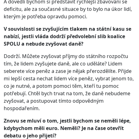
A dovedli bychom si představit rychlejší zbavování se
deficitu, ale za současné situace by to bylo na úkor lidí,
kterým je potřeba opravdu pomoci.
V souvislosti se zvyšujícím tlakem na státní kasu se
nabízí, jestli vláda dodrží předvolební slib koalice
SPOLU a nebude zvyšovat daně?
Dodrží. Můžete zvyšovat příjmy do státního rozpočtu
tím, že lidem zvyšujete daně, ale co uděláte? Lidem
seberete více peněz a zase je nějak přerozdělíte. Přijde
mi lepší cesta nechat lidem více peněz, vybrat jenom to,
co je nutné, a potom pomoci těm, kteří tu pomoc
potřebují. Chtěl bych trvat na tom, že daně nebudeme
zvyšovat, a postupovat tímto odpovědným
hospodařením.
Znovu se mluví o tom, jestli bychom se neměli lépe,
kdybychom měli euro. Neměli? Je na čase otevřít
debatu o jeho přijetí?