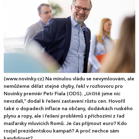
(www.novinky.cz)
Na minulou vládu se nevymlouvám, ale
nemůžeme dělat stejné chyby, řekl v rozhovoru pro
Novinky premiér Petr Fiala (ODS). „Určitě jsme nic
nevzdali,“ dodal k řešení zastavení růstu cen. Hovořil
také o dopadech inflace na občany, dodávkách ruského
plynu a ropy, ale i řešení problémů s příchozími z řad
maďarsky mluvících Romů. Je čas přijmout euro? Kdo
rozjel prezidentskou kampaň? A proč nechce sám
kandidovat?