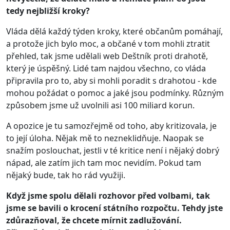
tedy nejbližší kroky?
Vláda dělá každý týden kroky, které občanům pomáhají,
a protože jich bylo moc, a občané v tom mohli ztratit
přehled, tak jsme udělali web Deštník proti drahotě,
který je úspěšný. Lidé tam najdou všechno, co vláda
připravila pro to, aby si mohli poradit s drahotou - kde
mohou požádat o pomoc a jaké jsou podmínky. Různým
způsobem jsme už uvolnili asi 100 miliard korun.
A opozice je tu samozřejmě od toho, aby kritizovala, je
to její úloha. Nějak mě to nezneklidňuje. Naopak se
snažím poslouchat, jestli v té kritice není i nějaký dobrý
nápad, ale zatím jich tam moc nevidím. Pokud tam
nějaký bude, tak ho rád využiji.
Když jsme spolu dělali rozhovor před volbami, tak
jsme se bavili o krocení státního rozpočtu. Tehdy jste
zdůrazňoval, že chcete mírnit zadlužování.