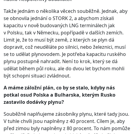
Takže jednám o několika věcech souběžně. Jednak, aby
se obnovila jednání o STORK 2, a abychom získali
kapacitu v nově budovaných LNG terminálech jak
v Polsku, tak v Německu, popřípadě v dalších zemích.
Limit je, že to musí být země, z kterých se plyn dá
dopravit, což neuděláte po silnici, nebo železnici, musí
se to udělat plynovodem. Je potřeba kapacitu ruského
plynu postupně nahradit. Není to krok, který se dá
udělat během půl roku, ale do dvou let bychom mohli
být schopni situaci zvládnout.
A máme záložní plán, co by se stalo, kdyby nás
potkal osud Polska a Bulharska, kterým Rusko
zastavilo dodávky plynu?
Souběžně naplňujeme zásobníky plynu, které tady jsou.
V tuhle chvíli jsou naplněny z 40 procent. Cílem je, aby
před zimou byly naplněny z 80 procent. To nám pomůže