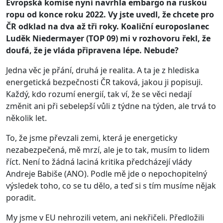
Evropská komise nyní navrhla embargo na ruskou
ropu od konce roku 2022. Vy jste uvedl, že chcete pro
ČR odklad na dva až tři roky. Koaliční europoslanec
Luděk Niedermayer (TOP 09) mi v rozhovoru řekl, že
doufá, že je vláda připravena lépe. Nebude?
Jedna věc je přání, druhá je realita. A ta je z hlediska
energetická bezpečnosti ČR taková, jakou ji popisuji.
Každý, kdo rozumí energií, tak ví, že se věci nedají
změnit ani při sebelepší vůli z týdne na týden, ale trvá to
několik let.
To, že jsme převzali zemi, která je energeticky
nezabezpečená, mě mrzí, ale je to tak, musím to lidem
říct. Není to žádná laciná kritika předcházejí vlády
Andreje Babiše (ANO). Podle mě jde o nepochopitelný
výsledek toho, co se tu dělo, a teď si s tím musíme nějak
poradit.
My jsme v EU nehrozili vetem, ani nekřičeli. Předložili