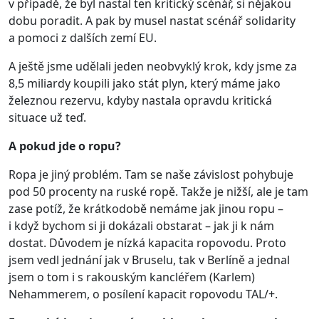
v případě, že byl nastal ten kritický scénář, si nějakou
dobu poradit. A pak by musel nastat scénář solidarity
a pomoci z dalších zemí EU.
A ještě jsme udělali jeden neobvyklý krok, kdy jsme za
8,5 miliardy koupili jako stát plyn, který máme jako
železnou rezervu, kdyby nastala opravdu kritická
situace už teď.
A pokud jde o ropu?
Ropa je jiný problém. Tam se naše závislost pohybuje
pod 50 procenty na ruské ropě. Takže je nižší, ale je tam
zase potíž, že krátkodobě nemáme jak jinou ropu –
i když bychom si ji dokázali obstarat – jak ji k nám
dostat. Důvodem je nízká kapacita ropovodu. Proto
jsem vedl jednání jak v Bruselu, tak v Berlíně a jednal
jsem o tom i s rakouským kancléřem (Karlem)
Nehammerem, o posílení kapacit ropovodu TAL/+.