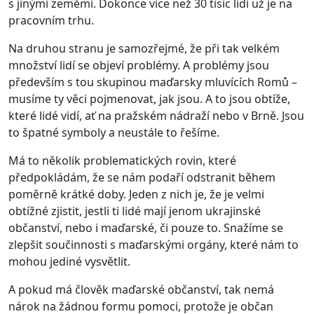
s jinými zeměmi. Dokonce více než 30 tisíc lidí už je na
pracovním trhu.
Na druhou stranu je samozřejmé, že při tak velkém
množství lidí se objeví problémy. A problémy jsou
především s tou skupinou maďarsky mluvících Romů –
musíme ty věci pojmenovat, jak jsou. A to jsou obtíže,
které lidé vidí, ať na pražském nádraží nebo v Brně. Jsou
to špatné symboly a neustále to řešíme.
Má to několik problematických rovin, které
předpokládám, že se nám podaří odstranit během
poměrně krátké doby. Jeden z nich je, že je velmi
obtížné zjistit, jestli ti lidé mají jenom ukrajinské
občanství, nebo i maďarské, či pouze to. Snažíme se
zlepšit součinnosti s maďarskými orgány, které nám to
mohou jediné vysvětlit.
A pokud má člověk maďarské občanství, tak nemá
nárok na žádnou formu pomoci, protože je občan