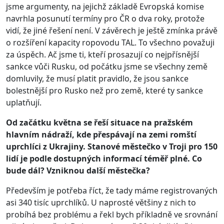
jsme argumenty, na jejichž základě Evropská komise
navrhla posunutí termíny pro ČR o dva roky, protože
vidí, že jiné řešení není. V závěrech je ještě zmínka právě
o rozšíření kapacity ropovodu TAL. To všechno považuji
za úspěch. Ač jsme ti, kteří prosazují co nejpřísnější
sankce vůči Rusku, od počátku jsme se všechny země
domluvily, že musí platit pravidlo, že jsou sankce
bolestnější pro Rusko než pro země, které ty sankce
uplatňují.
Od začátku května se řeší situace na pražském
hlavním nádraží, kde přespávají na zemi romští
uprchlíci z Ukrajiny. Stanové městečko v Troji pro 150
lidí je podle dostupných informací téměř plné. Co
bude dál? Vzniknou další městečka?
Především je potřeba říct, že tady máme registrovaných
asi 340 tisíc uprchlíků. U naprosté většiny z nich to
probíhá bez problému a řekl bych příkladně ve srovnání