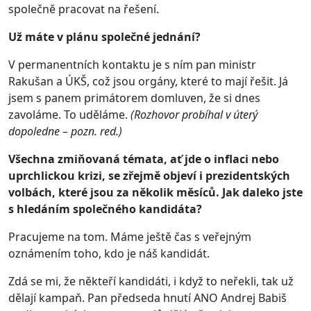
společně pracovat na řešení.
Už máte v plánu společné jednání?
V permanentních kontaktu je s ním pan ministr
Rakušan a ÚKŠ, což jsou orgány, které to mají řešit. Já
jsem s panem primátorem domluven, že si dnes
zavoláme. To uděláme.
(Rozhovor probíhal v úterý
dopoledne – pozn. red.)
Všechna zmiňovaná témata, ať jde o inflaci nebo
uprchlickou krizi, se zřejmě objeví i prezidentských
volbách, které jsou za několik měsíců. Jak daleko jste
s hledáním společného kandidáta?
Pracujeme na tom. Máme ještě čas s veřejným
oznámením toho, kdo je náš kandidát.
Zdá se mi, že někteří kandidáti, i když to neřekli, tak už
dělají kampaň. Pan předseda hnutí ANO Andrej Babiš