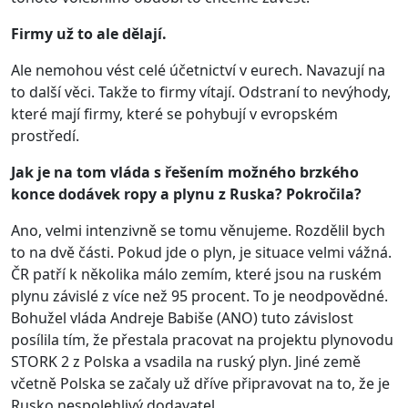
Firmy už to ale dělají.
Ale nemohou vést celé účetnictví v eurech. Navazují na
to další věci. Takže to firmy vítají. Odstraní to nevýhody,
které mají firmy, které se pohybují v evropském
prostředí.
Jak je na tom vláda s řešením možného brzkého
konce dodávek ropy a plynu z Ruska? Pokročila?
Ano, velmi intenzivně se tomu věnujeme. Rozdělil bych
to na dvě části. Pokud jde o plyn, je situace velmi vážná.
ČR patří k několika málo zemím, které jsou na ruském
plynu závislé z více než 95 procent. To je neodpovědné.
Bohužel vláda Andreje Babiše (ANO) tuto závislost
posílila tím, že přestala pracovat na projektu plynovodu
STORK 2 z Polska a vsadila na ruský plyn. Jiné země
včetně Polska se začaly už dříve připravovat na to, že je
Rusko nespolehlivý dodavatel.