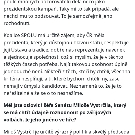
podle mnohých pozorovatelů dělá něco jako
prezidentskou kampaň. Taky mi to tak připadá, ale
nechci mu to podsouvat. To je samozřejmě jeho
rozhodnutí.
Koalice SPOLU má určitě zájem, aby ČR měla
prezidenta, který je důstojnou hlavou státu, respektuje
její Ústavu a tradice, dobře nás reprezentuje navenek
a sjednocuje společnost, což si myslím, že je v těchto
těžkých časech potřeba. Najít takovou osobnost úplně
jednoduché není. Někteří z těch, kteří by chtěli, všechna
kritéria nesplňují, a ti, které bychom chtěli my, zase
nemají v úmyslu kandidovat. Neznamená to, že je to
neřešitelné a že se o to nesnažíme.
Měl jste oslovit i šéfa Senátu Miloše Vystrčila, který
se má chtít údajně rozhodnout po zářijových
volbách. Je jeho jméno ve hře?
Miloš Vystrčil je určitě výrazný politik a skvělý předseda