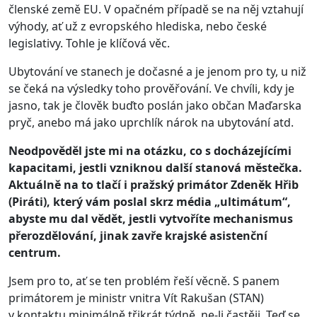
členské země EU. V opačném případě se na něj vztahují
výhody, ať už z evropského hlediska, nebo české
legislativy. Tohle je klíčová věc.
Ubytování ve stanech je dočasné a je jenom pro ty, u niž
se čeká na výsledky toho prověřování. Ve chvíli, kdy je
jasno, tak je člověk buďto poslán jako občan Maďarska
pryč, anebo má jako uprchlík nárok na ubytování atd.
Neodpověděl jste mi na otázku, co s docházejícími
kapacitami, jestli vzniknou další stanová městečka.
Aktuálně na to tlačí i pražský primátor Zdeněk Hřib
(Piráti), který vám poslal skrz média „ultimátum“,
abyste mu dal vědět, jestli vytvoříte mechanismus
přerozdělování, jinak zavře krajské asistenční
centrum.
Jsem pro to, ať se ten problém řeší věcně. S panem
primátorem je ministr vnitra Vít Rakušan (STAN)
v kontaktu minimálně třikrát týdně, ne-li častěji. Teď se