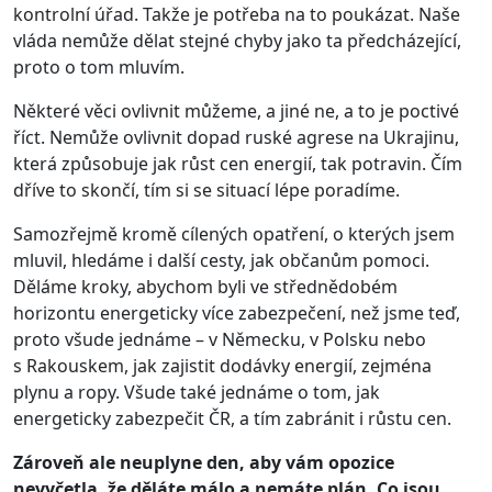
kontrolní úřad. Takže je potřeba na to poukázat. Naše
vláda nemůže dělat stejné chyby jako ta předcházející,
proto o tom mluvím.
Některé věci ovlivnit můžeme, a jiné ne, a to je poctivé
říct. Nemůže ovlivnit dopad ruské agrese na Ukrajinu,
která způsobuje jak růst cen energií, tak potravin. Čím
dříve to skončí, tím si se situací lépe poradíme.
Samozřejmě kromě cílených opatření, o kterých jsem
mluvil, hledáme i další cesty, jak občanům pomoci.
Děláme kroky, abychom byli ve střednědobém
horizontu energeticky více zabezpečení, než jsme teď,
proto všude jednáme – v Německu, v Polsku nebo
s Rakouskem, jak zajistit dodávky energií, zejména
plynu a ropy. Všude také jednáme o tom, jak
energeticky zabezpečit ČR, a tím zabránit i růstu cen.
Zároveň ale neuplyne den, aby vám opozice
nevyčetla, že děláte málo a nemáte plán. Co jsou