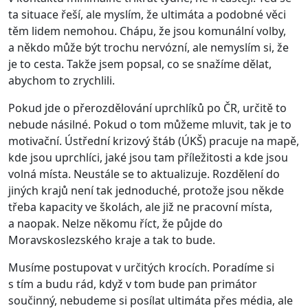
ta situace řeší, ale myslím, že ultimáta a podobné věci
těm lidem nemohou. Chápu, že jsou komunální volby,
a někdo může být trochu nervózní, ale nemyslím si, že
je to cesta. Takže jsem popsal, co se snažíme dělat,
abychom to zrychlili.
Pokud jde o přerozdělování uprchlíků po ČR, určitě to
nebude násilné. Pokud o tom můžeme mluvit, tak je to
motivační. Ústřední krizový štáb (ÚKŠ) pracuje na mapě,
kde jsou uprchlíci, jaké jsou tam příležitosti a kde jsou
volná místa. Neustále se to aktualizuje. Rozdělení do
jiných krajů není tak jednoduché, protože jsou někde
třeba kapacity ve školách, ale již ne pracovní místa,
a naopak. Nelze někomu říct, že půjde do
Moravskoslezského kraje a tak to bude.
Musíme postupovat v určitých krocích. Poradíme si
s tím a budu rád, když v tom bude pan primátor
součinný, nebudeme si posílat ultimáta přes média, ale