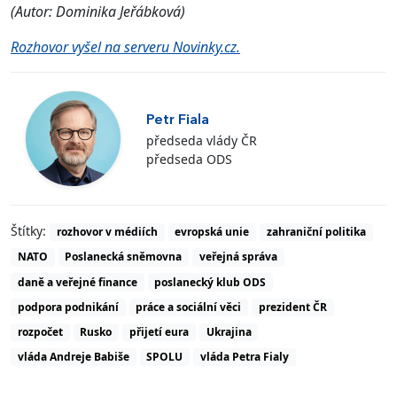
(Autor: Dominika Jeřábková)
Rozhovor vyšel na serveru Novinky.cz.
Petr Fiala
předseda vlády ČR
předseda ODS
Štítky:
rozhovor v médiích
evropská unie
zahraniční politika
NATO
Poslanecká sněmovna
veřejná správa
daně a veřejné finance
poslanecký klub ODS
podpora podnikání
práce a sociální věci
prezident ČR
rozpočet
Rusko
přijetí eura
Ukrajina
vláda Andreje Babiše
SPOLU
vláda Petra Fialy