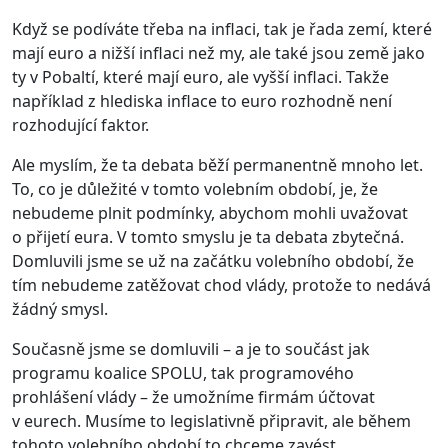
Když se podíváte třeba na inflaci, tak je řada zemí, které
mají euro a nižší inflaci než my, ale také jsou země jako
ty v Pobaltí, které mají euro, ale vyšší inflaci. Takže
například z hlediska inflace to euro rozhodně není
rozhodující faktor.
Ale myslím, že ta debata běží permanentně mnoho let.
To, co je důležité v tomto volebním období, je, že
nebudeme plnit podmínky, abychom mohli uvažovat
o přijetí eura. V tomto smyslu je ta debata zbytečná.
Domluvili jsme se už na začátku volebního období, že
tím nebudeme zatěžovat chod vlády, protože to nedává
žádný smysl.
Současně jsme se domluvili – a je to součást jak
programu koalice SPOLU, tak programového
prohlášení vlády – že umožníme firmám účtovat
v eurech. Musíme to legislativně připravit, ale během
tohoto volebního období to chceme zavést.