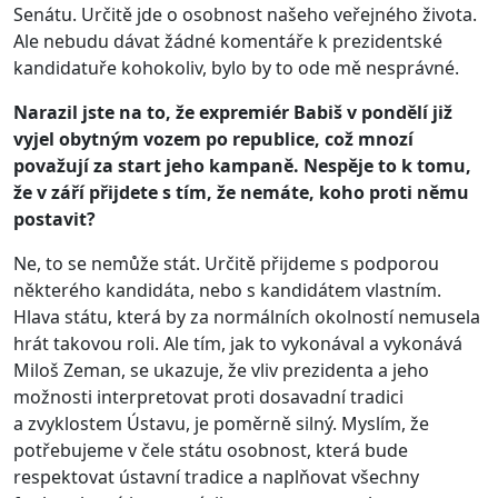
Senátu. Určitě jde o osobnost našeho veřejného života.
Ale nebudu dávat žádné komentáře k prezidentské
kandidatuře kohokoliv, bylo by to ode mě nesprávné.
Narazil jste na to, že expremiér Babiš v pondělí již
vyjel obytným vozem po republice, což mnozí
považují za start jeho kampaně. Nespěje to k tomu,
že v září přijdete s tím, že nemáte, koho proti němu
postavit?
Ne, to se nemůže stát. Určitě přijdeme s podporou
některého kandidáta, nebo s kandidátem vlastním.
Hlava státu, která by za normálních okolností nemusela
hrát takovou roli. Ale tím, jak to vykonával a vykonává
Miloš Zeman, se ukazuje, že vliv prezidenta a jeho
možnosti interpretovat proti dosavadní tradici
a zvyklostem Ústavu, je poměrně silný. Myslím, že
potřebujeme v čele státu osobnost, která bude
respektovat ústavní tradice a naplňovat všechny