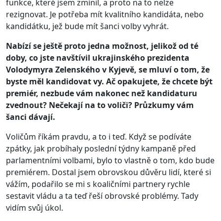
funkce, které jsem zmínil, a proto na to nelze
rezignovat. Je potřeba mít kvalitního kandidáta, nebo
kandidátku, jež bude mít šanci volby vyhrát.
Nabízí se ještě proto jedna možnost, jelikož od té
doby, co jste navštívil ukrajinského prezidenta
Volodymyra Zelenského v Kyjevě, se mluví o tom, že
byste měl kandidovat vy. Ač opakujete, že chcete být
premiér, nezbude vám nakonec než kandidaturu
zvednout? Nečekají na to voliči? Průzkumy vám
šanci dávají.
Voličům říkám pravdu, a to i teď. Když se podíváte
zpátky, jak probíhaly poslední týdny kampaně před
parlamentními volbami, bylo to vlastně o tom, kdo bude
premiérem. Dostal jsem obrovskou důvěru lidí, které si
vážím, podařilo se mi s koaličními partnery rychle
sestavit vládu a ta teď řeší obrovské problémy. Tady
vidím svůj úkol.