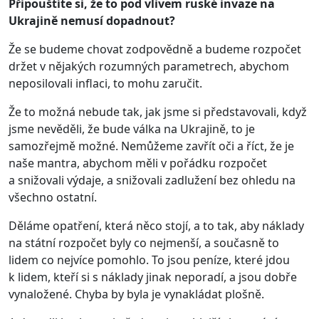
Připouštíte si, že to pod vlivem ruské invaze na
Ukrajině nemusí dopadnout?
Že se budeme chovat zodpovědně a budeme rozpočet
držet v nějakých rozumných parametrech, abychom
neposilovali inflaci, to mohu zaručit.
Že to možná nebude tak, jak jsme si představovali, když
jsme nevěděli, že bude válka na Ukrajině, to je
samozřejmě možné. Nemůžeme zavřít oči a říct, že je
naše mantra, abychom měli v pořádku rozpočet
a snižovali výdaje, a snižovali zadlužení bez ohledu na
všechno ostatní.
Děláme opatření, která něco stojí, a to tak, aby náklady
na státní rozpočet byly co nejmenší, a současně to
lidem co nejvíce pomohlo. To jsou peníze, které jdou
k lidem, kteří si s náklady jinak neporadí, a jsou dobře
vynaložené. Chyba by byla je vynakládat plošně.