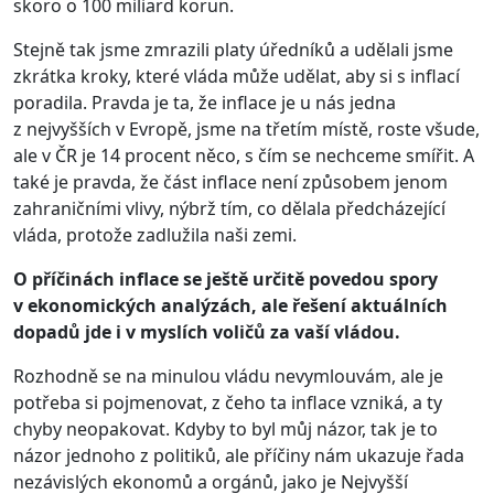
skoro o 100 miliard korun.
Stejně tak jsme zmrazili platy úředníků a udělali jsme
zkrátka kroky, které vláda může udělat, aby si s inflací
poradila. Pravda je ta, že inflace je u nás jedna
z nejvyšších v Evropě, jsme na třetím místě, roste všude,
ale v ČR je 14 procent něco, s čím se nechceme smířit. A
také je pravda, že část inflace není způsobem jenom
zahraničními vlivy, nýbrž tím, co dělala předcházející
vláda, protože zadlužila naši zemi.
O příčinách inflace se ještě určitě povedou spory
v ekonomických analýzách, ale řešení aktuálních
dopadů jde i v myslích voličů za vaší vládou.
Rozhodně se na minulou vládu nevymlouvám, ale je
potřeba si pojmenovat, z čeho ta inflace vzniká, a ty
chyby neopakovat. Kdyby to byl můj názor, tak je to
názor jednoho z politiků, ale příčiny nám ukazuje řada
nezávislých ekonomů a orgánů, jako je Nejvyšší