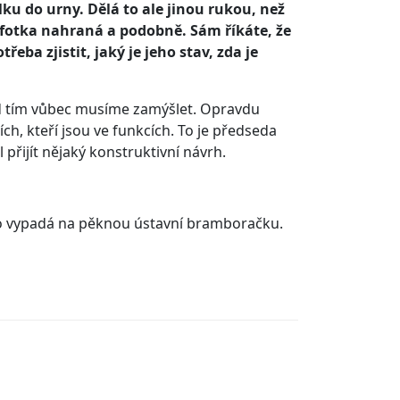
ku do urny. Dělá to ale jinou rukou, než
ta fotka nahraná a podobně. Sám říkáte, že
eba zjistit, jaký je jeho stav, zda je
ad tím vůbec musíme zamýšlet. Opravdu
ích, kteří jsou ve funkcích. To je předseda
přijít nějaký konstruktivní návrh.
 to vypadá na pěknou ústavní bramboračku.