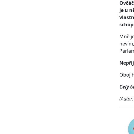
Ovčáčk
je u n
vlastn
schop
Mně je
nevím,
Parlam
Nepří
Obojíh
Celý t
(Autor: