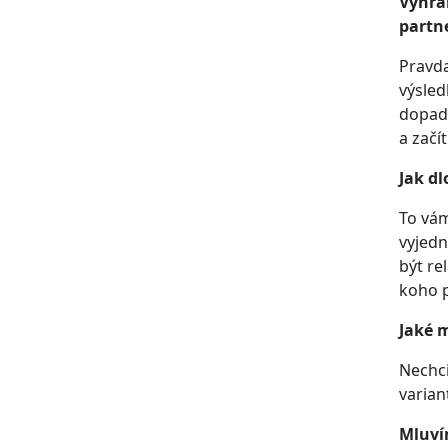
Vyhrál
partne
Pravda
výsled
dopad 
a začí
Jak dl
To vám
vyjedn
být re
koho p
Jaké m
Nechci
varian
Mluvím