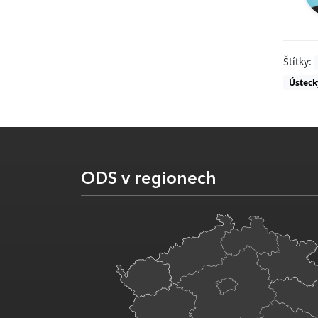
Štítky:
Ústeck
ODS v regionech