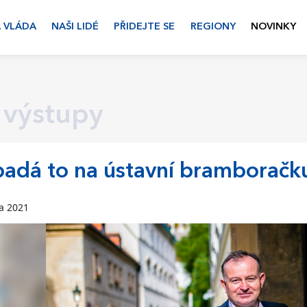
 VLÁDA
NAŠI LIDÉ
PŘIDEJTE SE
REGIONY
NOVINKY
 výstupy
adá to na ústavní bramboračk
na 2021