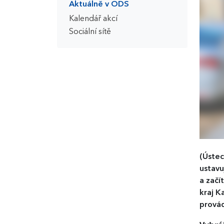
Aktuálně v ODS
Kalendář akcí
Sociální sítě
(Ústec
ustavu
a začí
kraj K
provád