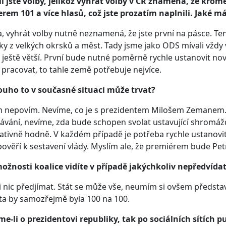
i jste volby, jelikož vyhrát volby v ČR znamená, že krom
rem 101 a více hlasů, což jste prozatím naplnili. Jaké má
, vyhrát volby nutně neznamená, že jste první na pásce. Ten 
ky z velkých okrsků a měst. Tady jsme jako ODS mívali vždy 
ještě větší. První bude nutné poměrně rychle ustanovit n
t pracovat, to tahle země potřebuje nejvíce.
ouho to v současné situaci může trvat?
 nepovím. Nevíme, co je s prezidentem Milošem Zemanem. 
ávání, nevíme, zda bude schopen svolat ustavující shromáž
lativně hodně. V každém případě je potřeba rychle ustano
ověří k sestavení vlády. Myslím ale, že premiérem bude Petr
ožnosti koalice vidíte v případě jakýchkoliv nepředvídat
 nic předjímat. Stát se může vše, neumím si ovšem představit
ta by samozřejmě byla 100 na 100.
e-li o prezidentovi republiky, tak po sociálních sítích p