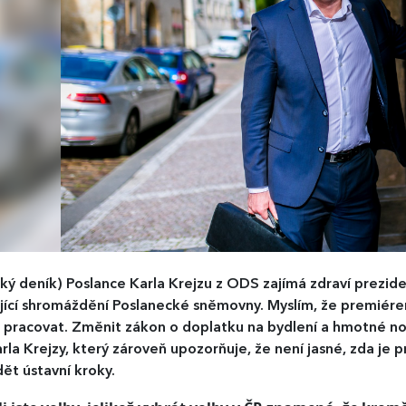
ký deník)
Poslance Karla Krejzu z ODS zajímá zdraví preziden
jící shromáždění Poslanecké sněmovny. Myslím, že premiérem
t pracovat. Změnit zákon o doplatku na bydlení a hmotné no
arla Krejzy, který zároveň upozorňuje, že není jasné, zda je
ět ústavní kroky.