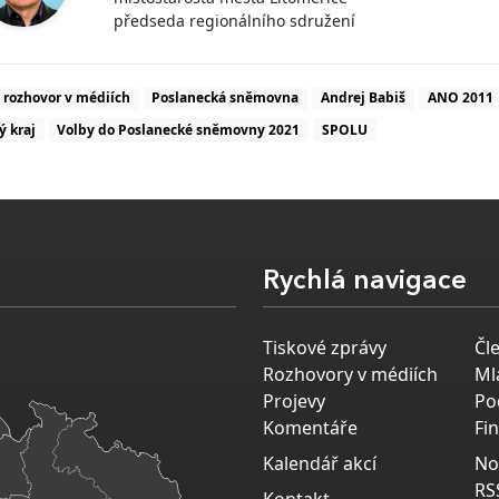
předseda regionálního sdružení
rozhovor v médiích
Poslanecká sněmovna
Andrej Babiš
ANO 2011
ý kraj
Volby do Poslanecké sněmovny 2021
SPOLU
Rychlá navigace
Tiskové zprávy
Čl
Rozhovory v médiích
Ml
Projevy
Po
Komentáře
Fi
Kalendář akcí
No
RS
Kontakt