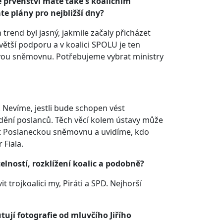
ě prvenství máte také s koaličním
te plány pro nejbližší dny?
trend byl jasný, jakmile začaly přicházet
větší podporu a v koalici SPOLU je ten
ovou sněmovnu. Potřebujeme vybrat ministry
Nevíme, jestli bude schopen vést
dění poslanců. Těch věcí kolem ústavy může
vit Poslaneckou sněmovnu a uvidíme, kdo
 Fiala.
elností, rozklížení koalic a podobně?
 trojkoalici my, Piráti a SPD. Nejhorší
utují fotografie od mluvčího Jiřího