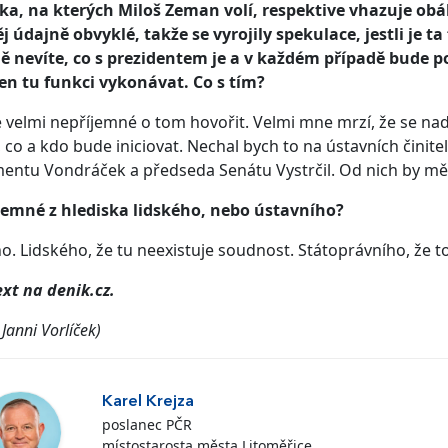
a, na kterých Miloš Zeman volí, respektive vhazuje obál
ěj údajně obvyklé, takže se vyrojily spekulace, jestli je 
ě nevíte, co s prezidentem je a v každém případě bude potř
en tu funkci vykonávat. Co s tím?
 velmi nepříjemné o tom hovořit. Velmi mne mrzí, že se n
 co a kdo bude iniciovat. Nechal bych to na ústavních činitel
entu Vondráček a předseda Senátu Vystrčil. Od nich by měl 
jemné z hlediska lidského, nebo ústavního?
o. Lidského, že tu neexistuje soudnost. Státoprávního, že
ext na denik.cz.
 Janni Vorlíček)
Karel Krejza
poslanec PČR
místostarosta města Litoměřice