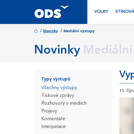
VOLBY
STÍNOVÁ
/
/
Novinky
Mediální výstupy
Novinky
Mediální
Vyp
Typy výstupů
Všechny výstupy
11. říj
Tiskové zprávy
Rozhovory v médiích
Projevy
Komentáře
Interpelace