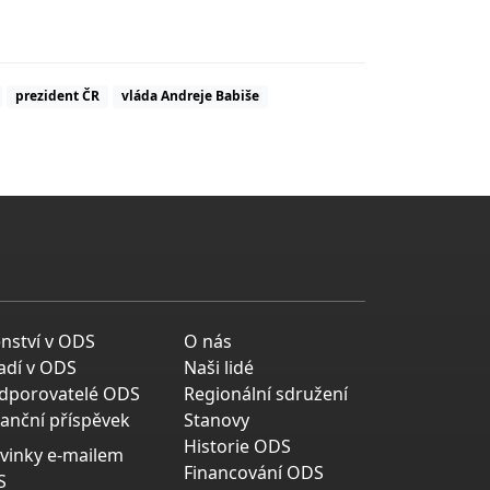
prezident ČR
vláda Andreje Babiše
enství v ODS
O nás
adí v ODS
Naši lidé
dporovatelé ODS
Regionální sdružení
nanční příspěvek
Stanovy
Historie ODS
vinky e-mailem
Financování ODS
S