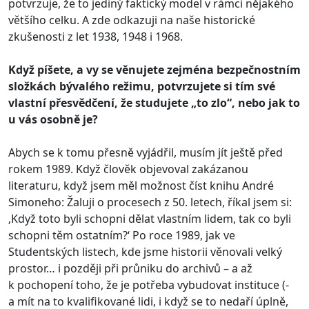
potvrzuje, že to jediný faktický model v rámci nějakého
většího celku. A zde odkazuji na naše historické
zkušenosti z let 1938, 1948 i 1968.
Když píšete, a vy se věnujete zejména bezpečnostním
složkách bývalého režimu, potvrzujete si tím své
vlastní přesvědčení, že studujete „to zlo“, nebo jak to
u vás osobně je?
Abych se k tomu přesně vyjádřil, musím jít ještě před
rokem 1989. Když člověk objevoval zakázanou
literaturu, když jsem měl možnost číst knihu André
Simoneho: Žaluji o procesech z 50. letech, říkal jsem si:
‚Když toto byli schopni dělat vlastním lidem, tak co byli
schopni těm ostatním?‘ Po roce 1989, jak ve
Studentských listech, kde jsme historii věnovali velký
prostor… i později při průniku do archivů – a až
k pochopení toho, že je potřeba vybudovat instituce (-
a mít na to kvalifikované lidi, i když se to nedaří úplně,