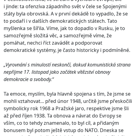
i jinde: ta ofenzíva západního svět v čele se Spojenými
státy byla obrovská. A v první dekádě to vypadlo, že se
to podaří i v dalších demokratických státech. Tato
myšlenka se šířila. Víme, jak to dopadlo v Rusku, je to
samozřejmě složitá věc, a samozřejmě víme, že
pomáhat, nechci říct zavádět a podporovat
demokratické systémy, je často historicky i podmíněné.
„Vyrovnání s minulostí neskončí, dokud komunistická strana
nepřijme 17. listopad jako začátek vítězství obnovy
demokracie a svobody.“
Ta emoce, myslím, byla hlavně spojena s tím, že jsme se
mohli vztahovat... před únor 1948, určitě jsme přeskočili
symbolicky rok 1968 a Pražské jaro, respektive jsme šli
až před říjen 1938. Ta obnova a návrat do Evropy se
vším, co to tehdy znamenalo, to byl cíl, a přidaným
bonusem byl potom ještě vstup do NATO. Dneska se