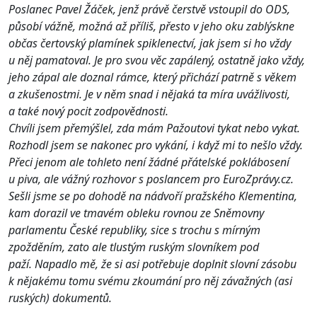
Poslanec Pavel Žáček, jenž právě čerstvě vstoupil do ODS,
působí vážně, možná až příliš, přesto v jeho oku zablýskne
občas čertovský plamínek spiklenectví, jak jsem si ho vždy
u něj pamatoval. Je pro svou věc zapálený, ostatně jako vždy,
jeho zápal ale doznal rámce, který přichází patrně s věkem
a zkušenostmi. Je v něm snad i nějaká ta míra uvážlivosti,
a také nový pocit zodpovědnosti.
Chvíli jsem přemýšlel, zda mám Pažoutovi tykat nebo vykat.
Rozhodl jsem se nakonec pro vykání, i když mi to nešlo vždy.
Přeci jenom ale tohleto není žádné přátelské poklábosení
u piva, ale vážný rozhovor s poslancem pro EuroZprávy.cz.
Sešli jsme se po dohodě na nádvoří pražského Klementina,
kam dorazil ve tmavém obleku rovnou ze Sněmovny
parlamentu České republiky, sice s trochu s mírným
zpožděním, zato ale tlustým ruským slovníkem pod
paží. Napadlo mě, že si asi potřebuje doplnit slovní zásobu
k nějakému tomu svému zkoumání pro něj závažných (asi
ruských) dokumentů.