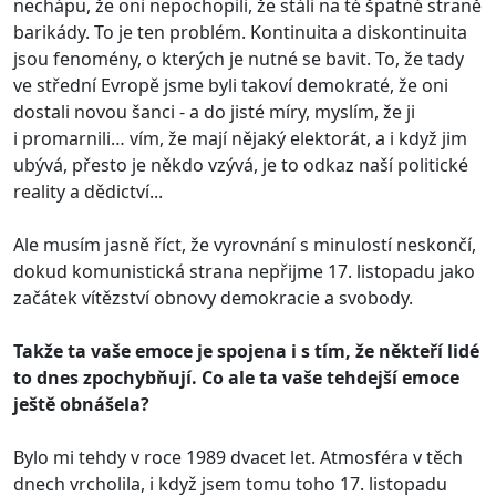
nechápu, že oni nepochopili, že stáli na té špatné straně
barikády. To je ten problém. Kontinuita a diskontinuita
jsou fenomény, o kterých je nutné se bavit. To, že tady
ve střední Evropě jsme byli takoví demokraté, že oni
dostali novou šanci - a do jisté míry, myslím, že ji
i promarnili… vím, že mají nějaký elektorát, a i když jim
ubývá, přesto je někdo vzývá, je to odkaz naší politické
reality a dědictví...
Ale musím jasně říct, že vyrovnání s minulostí neskončí,
dokud komunistická strana nepřijme 17. listopadu jako
začátek vítězství obnovy demokracie a svobody.
Takže ta vaše emoce je spojena i s tím, že někteří lidé
to dnes zpochybňují. Co ale ta vaše tehdejší emoce
ještě obnášela?
Bylo mi tehdy v roce 1989 dvacet let. Atmosféra v těch
dnech vrcholila, i když jsem tomu toho 17. listopadu