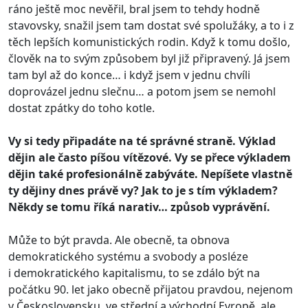
ráno ještě moc nevěřil, bral jsem to tehdy hodně
stavovsky, snažil jsem tam dostat své spolužáky, a to i z
těch lepších komunistických rodin. Když k tomu došlo,
člověk na to svým způsobem byl již připravený. Já jsem
tam byl až do konce… i když jsem v jednu chvíli
doprovázel jednu slečnu… a potom jsem se nemohl
dostat zpátky do toho kotle.
Vy si tedy připadáte na té správné straně. Výklad
dějin ale často píšou vítězové. Vy se přece výkladem
dějin také profesionálně zabýváte. Nepíšete vlastně
ty dějiny dnes právě vy? Jak to je s tím výkladem?
Někdy se tomu říká narativ… způsob vyprávění.
Může to být pravda. Ale obecně, ta obnova
demokratického systému a svobody a posléze
i demokratického kapitalismu, to se zdálo být na
počátku 90. let jako obecně přijatou pravdou, nejenom
v Československu, ve střední a východní Evropě, ale