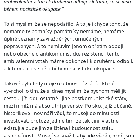
ambivalentní vztah i k druhému odboji, i k tomu, co se dělo
během nacistické okupace.“
To si myslím, že se nepodařilo. A to je i chyba toho, že
nemáme ty pomníky, památníky nemáme, nemáme
úplné seznamy zavražděných, umučených,
popravených. A to nemluvím jenom o třetím odboji
nebo obecně o antikomunistické rezistenci: tento
ambivalentní vztah máme dokonce i k druhému odboji,
a k tomu, co se dělo během nacistické okupace.
Takové bylo tedy moje osobnostní zrání… které
vyvrcholilo tím, že si dnes myslím, že bychom měli jít
cestou, jíž jdou ostatně i jiné postkomunistické státy,
mezi nimiž má absolutní prvenství Polsko, jejíž občané,
historikové i novináři vědí, že musejí do minulosti
investovat, protože jedině tím, že tak činí, vlastně
existují a bude jim zajištěna i budoucnost státu
a společnosti. Musejí se snažit, aby lidé věděli, proč jsou