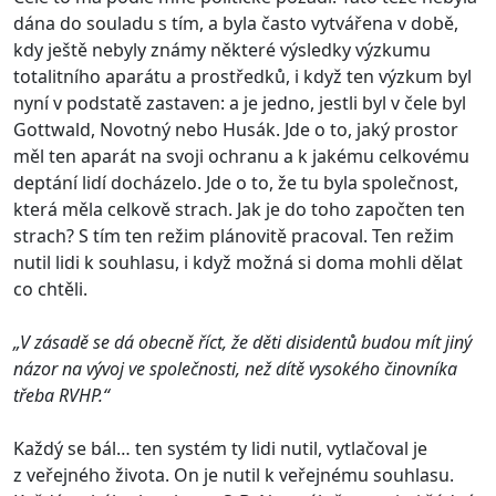
dána do souladu s tím, a byla často vytvářena v době,
kdy ještě nebyly známy některé výsledky výzkumu
totalitního aparátu a prostředků, i když ten výzkum byl
nyní v podstatě zastaven: a je jedno, jestli byl v čele byl
Gottwald, Novotný nebo Husák. Jde o to, jaký prostor
měl ten aparát na svoji ochranu a k jakému celkovému
deptání lidí docházelo. Jde o to, že tu byla společnost,
která měla celkově strach. Jak je do toho započten ten
strach? S tím ten režim plánovitě pracoval. Ten režim
nutil lidi k souhlasu, i když možná si doma mohli dělat
co chtěli.
„V zásadě se dá obecně říct, že děti disidentů budou mít jiný
názor na vývoj ve společnosti, než dítě vysokého činovníka
třeba RVHP.“
Každý se bál… ten systém ty lidi nutil, vytlačoval je
z veřejného života. On je nutil k veřejnému souhlasu.