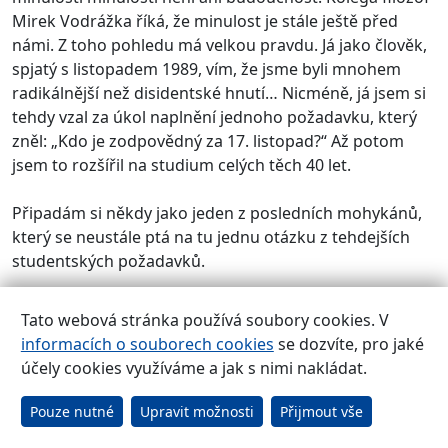
Mirek Vodrážka říká, že minulost je stále ještě před
námi. Z toho pohledu má velkou pravdu. Já jako člověk,
spjatý s listopadem 1989, vím, že jsme byli mnohem
radikálnější než disidentské hnutí… Nicméně, já jsem si
tehdy vzal za úkol naplnění jednoho požadavku, který
zněl: „Kdo je zodpovědný za 17. listopad?“ Až potom
jsem to rozšířil na studium celých těch 40 let.
Připadám si někdy jako jeden z posledních mohykánů,
který se neustále ptá na tu jednu otázku z tehdejších
studentských požadavků.
Už jste vlastně součástí té minulosti i vy...
Tato webová stránka používá soubory cookies. V
informacích o souborech cookies
se dozvíte, pro jaké
Je to samozřejmě pravda. Snažím se to připomínat,
účely cookies využíváme a jak s nimi nakládat.
nejen v tom akademickém životě, ale i v té politické
práci, kam bych chtěl vnést étos listopadu 1989.
Pouze nutné
Upravit možnosti
Přijmout vše