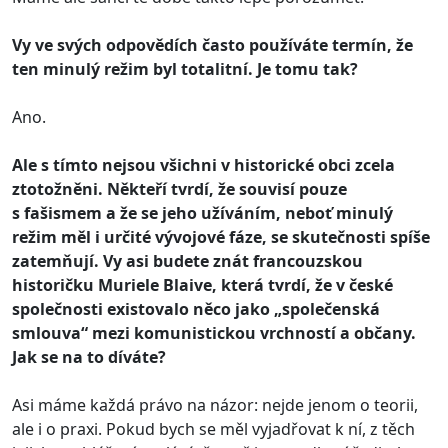
Vy ve svých odpovědích často používáte termín, že
ten minulý režim byl totalitní. Je tomu tak?
Ano.
Ale s tímto nejsou všichni v historické obci zcela
ztotožněni. Někteří tvrdí, že souvisí pouze
s fašismem a že se jeho užíváním, neboť minulý
režim měl i určité vývojové fáze, se skutečnosti spíše
zatemňují. Vy asi budete znát francouzskou
historičku Muriele Blaive, která tvrdí, že v české
společnosti existovalo něco jako „společenská
smlouva“ mezi komunistickou vrchností a občany.
Jak se na to díváte?
Asi máme každá právo na názor: nejde jenom o teorii,
ale i o praxi. Pokud bych se měl vyjadřovat k ní, z těch