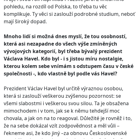
pohledu, na rozdíl od Polska, to třeba tu věc
komplikuje. Ty věci si zaslouží podrobné studium, neboť
mají široký dopad.
Mnoho lidí si možná dnes myslí, že tou osobností,
která asi nezapadne do všech výše zmíněných
vývojových kategorií, byl třeba bývalý prezident
Václava Havel. Kdo byl - i s jistou míru nostalgie,
kterou kolem sebe vnímám s odstupem času v české
společnosti -, kdo vlastně byl podle vás Havel?
Prezident Václav Havel byl určitě výraznou osobou,
která si zaslouží veškerou zvýšenou pozornost: se
všemi slabostmi i veškerou svou silou. Ta je obsažena
mimochodem i v tom, jak se k němu tehdejší moc
chovala, a jak on na to reagoval. Důležité je rovněž i to,
že na sebe dokázal vzít zodpovědnost a měl vůli –
řekneme asi, že kdo jiný –za obnovu Československé