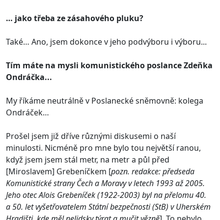
… jako třeba ze zásahového pluku?
Také… Ano, jsem dokonce v jeho podvýboru i výboru...
Tím máte na mysli komunistického poslance Zdeňka
Ondráčka...
My říkáme neutrálně v Poslanecké sněmovně: kolega
Ondráček…
Prošel jsem již dříve různými diskusemi o naší
minulosti. Nicméně pro mne bylo tou největší ranou,
když jsem jsem stál metr, na metr a půl před
[Miroslavem] Grebeníčkem [
pozn. redakce: předseda
Komunistické strany Čech a Moravy v letech 1993 až 2005.
Jeho otec Alois Grebeníček (1922-2003) byl na přelomu 40.
a 50. let vyšetřovatelem Státní bezpečnosti (StB) v Uherském
Hradišti, kde měl nelidsky týrat a mučit vězně
]. To nebylo