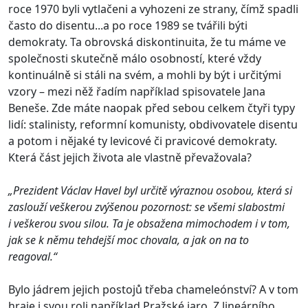
roce 1970 byli vytlačeni a vyhozeni ze strany, čímž spadli
často do disentu...a po roce 1989 se tvářili býti
demokraty. Ta obrovská diskontinuita, že tu máme ve
společnosti skutečně málo osobností, které vždy
kontinuálně si stáli na svém, a mohli by být i určitými
vzory – mezi něž řadím například spisovatele Jana
Beneše. Zde máte naopak před sebou celkem čtyři typy
lidí: stalinisty, reformní komunisty, obdivovatele disentu
a potom i nějaké ty levicové či pravicové demokraty.
Která část jejich života ale vlastně převažovala?
„Prezident Václav Havel byl určitě výraznou osobou, která si
zaslouží veškerou zvýšenou pozornost: se všemi slabostmi
i veškerou svou silou. Ta je obsažena mimochodem i v tom,
jak se k němu tehdejší moc chovala, a jak on na to
reagoval.“
Bylo jádrem jejich postojů třeba chameleónství? A v tom
hraje i svou roli například Pražské jaro. Z lineárního