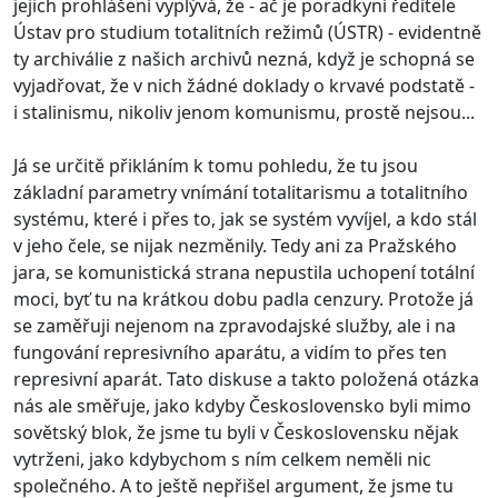
jejich prohlášení vyplývá, že - ač je poradkyní ředitele
Ústav pro studium totalitních režimů (ÚSTR) - evidentně
ty archiválie z našich archivů nezná, když je schopná se
vyjadřovat, že v nich žádné doklady o krvavé podstatě -
i stalinismu, nikoliv jenom komunismu, prostě nejsou...
Já se určitě přikláním k tomu pohledu, že tu jsou
základní parametry vnímání totalitarismu a totalitního
systému, které i přes to, jak se systém vyvíjel, a kdo stál
v jeho čele, se nijak nezměnily. Tedy ani za Pražského
jara, se komunistická strana nepustila uchopení totální
moci, byť tu na krátkou dobu padla cenzury. Protože já
se zaměřuji nejenom na zpravodajské služby, ale i na
fungování represivního aparátu, a vidím to přes ten
represivní aparát. Tato diskuse a takto položená otázka
nás ale směřuje, jako kdyby Československo byli mimo
sovětský blok, že jsme tu byli v Československu nějak
vytrženi, jako kdybychom s ním celkem neměli nic
společného. A to ještě nepřišel argument, že jsme tu