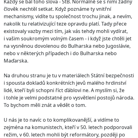
Každý se bál toho slova - StB. Normálně se s nimi žádný
člověk nechtěl setkat. Když poznáme ty vnitřní
mechanismy, vidíte tu společnost trochu jinak, a nevím,
nakolik tu relativizující teze opravdu platí. Tady přece
existovaly vazby mezi tím, jak vás tehdy mohli vydírat,
i vašim soukromým volným časem - i když jste chtěli jet
na vysněnou dovolenou do Bulharska nebo Jugoslávie,
nebo v některých případech i do Bulharska nebo
Maďarska.
Na druhou stranu je tu v materiálech Státní bezpečnosti
i spousta dokladů konkrétních jevů malého hrdinství
lidé, kteří byli schopni říct ďáblovi ne. A myslím si, že
i tohle je velmi podstatné pro vysvětlení postojů národa.
To bychom měli znát a vědět o tom.
U nás je to navíc o to komplikovanější, a vidíme to
zejména na komunistech, kteří v 50. letech podporovali
režim, v 60. letech mohli být reformátory, později po