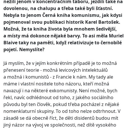
nežili jenom v koncentračním táboru, jezdili také na
dovolenou, na chalupu a třeba také byli šťastní.
Nebyla to jenom Černá kniha komunismu, jak kdysi
pojmenoval svou publikaci historik Karel Bartošek.
Možná, že ta kniha života byla mnohem šedivější,
a místy má dokonce nějaké barvy. To asi měla Muriel
Blaive taky na paměti, když relativizuje to černobílé
pojetí. Nemyslíte?
Já myslím, že v jejím konkrétním případě je to možná
přenesení teorie - možná levicových intelektuálů
a možná i komunistů - z Francie k nám. My tady ale
máme i vlastní nositele toho názoru, kteří možná
navazují i na některé exkomunisty. Není možné, bych
řekl, navíc odhlédnout od toho, z jakého sociálního
původu byl ten člověk, pokud třeba pocházel z nějaké
nomenklaturní skupiny. To od toho nelze odtrhnout. V
zásadě se dá obecně říct, že děti disidentů budou mít
jiný názor na vývoj ve společnosti, než dítě vysokého