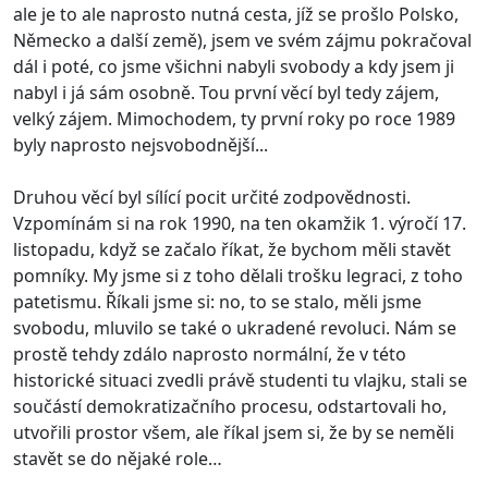
ale je to ale naprosto nutná cesta, jíž se prošlo Polsko,
Německo a další země), jsem ve svém zájmu pokračoval
dál i poté, co jsme všichni nabyli svobody a kdy jsem ji
nabyl i já sám osobně. Tou první věcí byl tedy zájem,
velký zájem. Mimochodem, ty první roky po roce 1989
byly naprosto nejsvobodnější...
Druhou věcí byl sílící pocit určité zodpovědnosti.
Vzpomínám si na rok 1990, na ten okamžik 1. výročí 17.
listopadu, když se začalo říkat, že bychom měli stavět
pomníky. My jsme si z toho dělali trošku legraci, z toho
patetismu. Říkali jsme si: no, to se stalo, měli jsme
svobodu, mluvilo se také o ukradené revoluci. Nám se
prostě tehdy zdálo naprosto normální, že v této
historické situaci zvedli právě studenti tu vlajku, stali se
součástí demokratizačního procesu, odstartovali ho,
utvořili prostor všem, ale říkal jsem si, že by se neměli
stavět se do nějaké role…