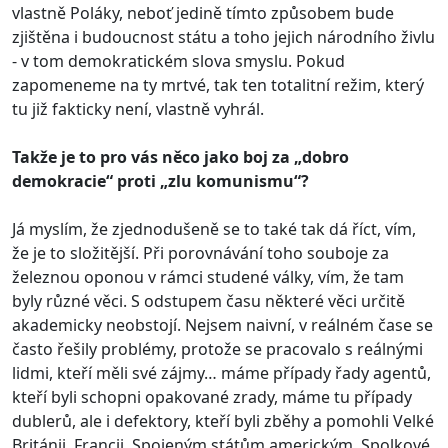
vlastně Poláky, neboť jedině tímto způsobem bude
zjištěna i budoucnost státu a toho jejich národního živlu
- v tom demokratickém slova smyslu. Pokud
zapomeneme na ty mrtvé, tak ten totalitní režim, který
tu již fakticky není, vlastně vyhrál.
Takže je to pro vás něco jako boj za „dobro
demokracie“ proti „zlu komunismu“?
Já myslím, že zjednodušeně se to také tak dá říct, vím,
že je to složitější. Při porovnávání toho souboje za
železnou oponou v rámci studené války, vím, že tam
byly různé věci. S odstupem času některé věci určitě
akademicky neobstojí. Nejsem naivní, v reálném čase se
často řešily problémy, protože se pracovalo s reálnými
lidmi, kteří měli své zájmy… máme případy řady agentů,
kteří byli schopni opakované zrady, máme tu případy
dublerů, ale i defektory, kteří byli zběhy a pomohli Velké
Británii, Francii, Spojeným státům americkým, Spolkové