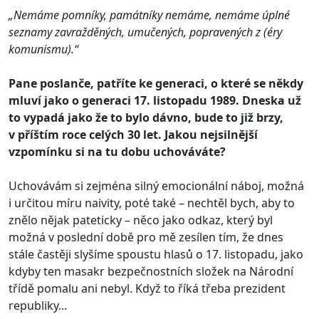
„Nemáme pomníky, památníky nemáme, nemáme úplné
seznamy zavražděných, umučených, popravených z (éry
komunismu).“
Pane poslanče, patříte ke generaci, o které se někdy
mluví jako o generaci 17. listopadu 1989. Dneska už
to vypadá jako že to bylo dávno, bude to již brzy,
v příštím roce celých 30 let. Jakou nejsilnější
vzpomínku si na tu dobu uchováváte?
Uchovávám si zejména silný emocionální náboj, možná
i určitou míru naivity, poté také – nechtěl bych, aby to
znělo nějak pateticky – něco jako odkaz, který byl
možná v poslední době pro mě zesílen tím, že dnes
stále častěji slyšíme spoustu hlasů o 17. listopadu, jako
kdyby ten masakr bezpečnostních složek na Národní
třídě pomalu ani nebyl. Když to říká třeba prezident
republiky...