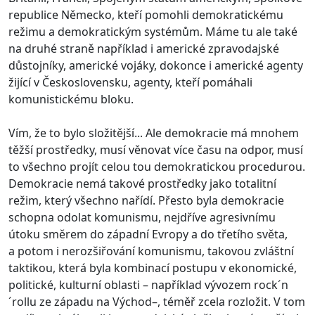
republice Německo, kteří pomohli demokratickému
režimu a demokratickým systémům. Máme tu ale také
na druhé straně například i americké zpravodajské
důstojníky, americké vojáky, dokonce i americké agenty
žijící v Československu, agenty, kteří pomáhali
komunistickému bloku.
Vím, že to bylo složitější... Ale demokracie má mnohem
těžší prostředky, musí věnovat více času na odpor, musí
to všechno projít celou tou demokratickou procedurou.
Demokracie nemá takové prostředky jako totalitní
režim, který všechno nařídí. Přesto byla demokracie
schopna odolat komunismu, nejdříve agresivnímu
útoku směrem do západní Evropy a do třetího světa,
a potom i nerozšiřování komunismu, takovou zvláštní
taktikou, která byla kombinací postupu v ekonomické,
politické, kulturní oblasti – například vývozem rock´n
´rollu ze západu na Východ–, téměř zcela rozložit. V tom