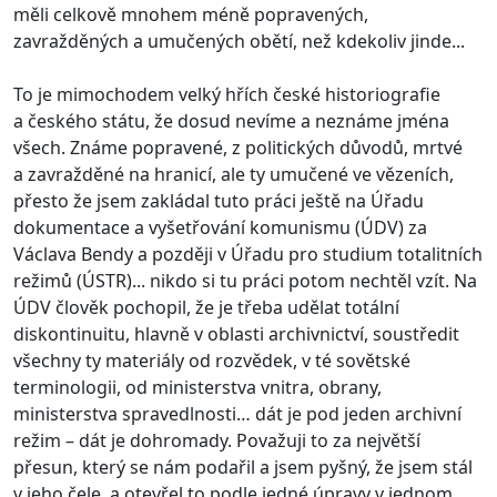
měli celkově mnohem méně popravených,
zavražděných a umučených obětí, než kdekoliv jinde...
To je mimochodem velký hřích české historiografie
a českého státu, že dosud nevíme a neznáme jména
všech. Známe popravené, z politických důvodů, mrtvé
a zavražděné na hranicí, ale ty umučené ve vězeních,
přesto že jsem zakládal tuto práci ještě na Úřadu
dokumentace a vyšetřování komunismu (ÚDV) za
Václava Bendy a později v Úřadu pro studium totalitních
režimů (ÚSTR)... nikdo si tu práci potom nechtěl vzít. Na
ÚDV člověk pochopil, že je třeba udělat totální
diskontinuitu, hlavně v oblasti archivnictví, soustředit
všechny ty materiály od rozvědek, v té sovětské
terminologii, od ministerstva vnitra, obrany,
ministerstva spravedlnosti… dát je pod jeden archivní
režim – dát je dohromady. Považuji to za největší
přesun, který se nám podařil a jsem pyšný, že jsem stál
v jeho čele, a otevřel to podle jedné úpravy v jednom