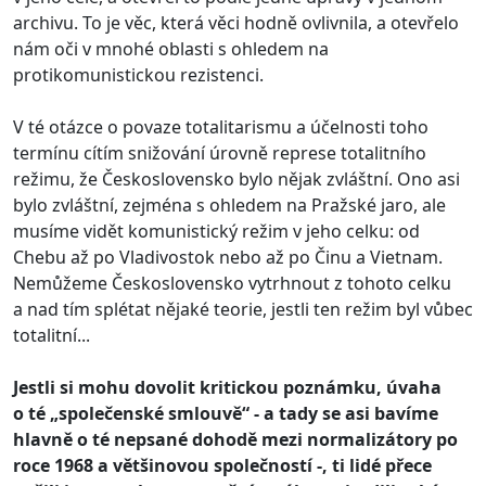
archivu. To je věc, která věci hodně ovlivnila, a otevřelo
nám oči v mnohé oblasti s ohledem na
protikomunistickou rezistenci.
V té otázce o povaze totalitarismu a účelnosti toho
termínu cítím snižování úrovně represe totalitního
režimu, že Československo bylo nějak zvláštní. Ono asi
bylo zvláštní, zejména s ohledem na Pražské jaro, ale
musíme vidět komunistický režim v jeho celku: od
Chebu až po Vladivostok nebo až po Činu a Vietnam.
Nemůžeme Československo vytrhnout z tohoto celku
a nad tím splétat nějaké teorie, jestli ten režim byl vůbec
totalitní...
Jestli si mohu dovolit kritickou poznámku, úvaha
o té „společenské smlouvě“ - a tady se asi bavíme
hlavně o té nepsané dohodě mezi normalizátory po
roce 1968 a většinovou společností -, ti lidé přece