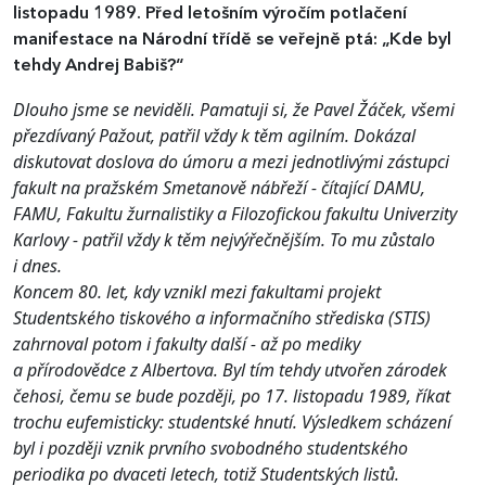
listopadu 1989. Před letošním výročím potlačení
manifestace na Národní třídě se veřejně ptá: „Kde byl
tehdy Andrej Babiš?“
Dlouho jsme se neviděli. Pamatuji si, že Pavel Žáček, všemi
přezdívaný Pažout, patřil vždy k těm agilním. Dokázal
diskutovat doslova do úmoru a mezi jednotlivými zástupci
fakult na pražském Smetanově nábřeží - čítající DAMU,
FAMU, Fakultu žurnalistiky a Filozofickou fakultu Univerzity
Karlovy - patřil vždy k těm nejvýřečnějším. To mu zůstalo
i dnes.
Koncem 80. let, kdy vznikl mezi fakultami projekt
Studentského tiskového a informačního střediska (STIS)
zahrnoval potom i fakulty další - až po mediky
a přírodovědce z Albertova. Byl tím tehdy utvořen zárodek
čehosi, čemu se bude později, po 17. listopadu 1989, říkat
trochu eufemisticky: studentské hnutí. Výsledkem scházení
byl i později vznik prvního svobodného studentského
periodika po dvaceti letech, totiž Studentských listů.