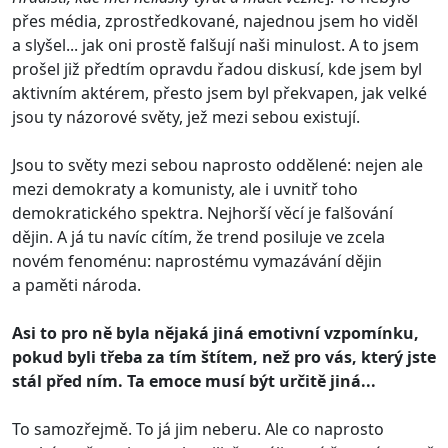
přes média, zprostředkované, najednou jsem ho viděl
a slyšel... jak oni prostě falšují naši minulost. A to jsem
prošel již předtím opravdu řadou diskusí, kde jsem byl
aktivním aktérem, přesto jsem byl překvapen, jak velké
jsou ty názorové světy, jež mezi sebou existují.
Jsou to světy mezi sebou naprosto oddělené: nejen ale
mezi demokraty a komunisty, ale i uvnitř toho
demokratického spektra. Nejhorší věcí je falšování
dějin. A já tu navíc cítím, že trend posiluje ve zcela
novém fenoménu: naprostému vymazávání dějin
a paměti národa.
Asi to pro ně byla nějaká jiná emotivní vzpomínku,
pokud byli třeba za tím štítem, než pro vás, který jste
stál před ním. Ta emoce musí být určitě jiná...
To samozřejmě. To já jim neberu. Ale co naprosto