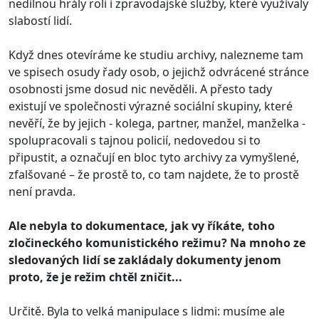
nedílnou hrály roli i zpravodajské služby, které využívaly
slabostí lidí.
Když dnes otevíráme ke studiu archivy, nalezneme tam
ve spisech osudy řady osob, o jejichž odvrácené stránce
osobnosti jsme dosud nic nevěděli. A přesto tady
existují ve společnosti výrazné sociální skupiny, které
nevěří, že by jejich - kolega, partner, manžel, manželka -
spolupracovali s tajnou policií, nedovedou si to
připustit, a označují en bloc tyto archivy za vymyšlené,
zfalšované – že prostě to, co tam najdete, že to prostě
není pravda.
Ale nebyla to dokumentace, jak vy říkáte, toho
zločineckého komunistického režimu? Na mnoho ze
sledovaných lidí se zakládaly dokumenty jenom
proto, že je režim chtěl zničit...
Určitě. Byla to velká manipulace s lidmi: musíme ale