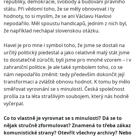
republiky, demokracie, svobody a budování právního
státu. Při vědomí toho, že se měly obnovovat i ty
hodnoty, to si myslím, že se ani Václavu Havlovi
nepodařilo. Měl spoustu handicapů, jedním z nich byl,
že například nechápal slovenskou otázku.
Havel je pro mne i symbol toho, že jsme se dostali na
určitý politický piedestal a jako relativně malý stát jsme
to dostatečně zúročili, byli jsme pro mnohé vzorem – i v
zahraniční politice. Je ale také symbolem toho, co se
nám nepodařilo změnit: tedy především dokončit její
transformaci a zvláště obnovu hodnot. K tomu by mělo
směřovat vyrovnání se s minulostí. Česká společnost
prošla za ta léta strašlivým soubojem, který nás hodně
vyčerpal.
Co to vlastně je vyrovnat se s minulostí? Dá se to
nějak stručně zformulovat? Znamená to třeba zákaz
komunistické strany? Otevřít všechny archivy? Nebo