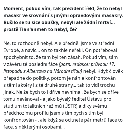
Moment, pokud vím, tak prezident řekl, že to nebyl
masakr ve srovnání s jinými opravdovými masakry.
Bušilo se tu sice obušky, nebyli ale žádní mrtví…
prostě Tian'anmen to nebyl, že?
Ne, to rozhodně nebyl. Ale předně: jsme ve střední
Evropě, a navíc… on to takhle neřekl. On potřeboval
zpochybnit to, že tam byl ten zásah. Pokud vím, sám
v závěru té poslední fáze
[pozn. redakce: průvodu 17.
listopadu z Albertova na Národní třídu]
nebyl. Když člověk
přepadne do politiky, potom je náhle konfrontován
s těmi aktéry i z té druhé strany… tak to vidí trochu
jinak. Ne že bych to i dříve nevnímal, že bych se dříve
tomu nevěnoval - a jako bývalý ředitel Ústavu pro
studium totalitních režimů (ÚSTR) a díky svému
předchozímu profilu jsem s tím bych s tím byl
konfrontován - , ale když se ocitnete pár metrů face to
face, s některými osobami...