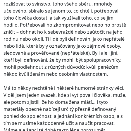
rozlišovat to svinstvo, toho všeho sběru, mnohdy
účelového, sbíralo se jenom to, co chtěli, potřebovali
toho člověka dostat, a tak využívali toho, co se jim
hodilo. Potřebovali ho zkompromitovat nebo ho prostě
zničit – dohnat ho k sebevraždě nebo zaútočit na jeho
rodinu nebo okolí. Ti lidé byli definováni jako nepřátelé
nebo lidé, které byly označovány jako zájmové osoby,
sledované a prověřované (nepřátelské). Byli ale i jiní,
kteří byli definováni, že by mohli být spolupracovníky,
mohli podlehnout z různých důvodů: kvůli penězům,
někdo kvůli ženám nebo osobním vlastnostem.
Má to někdy nechtěně i některé humorné stránky věci.
Viděl jsem jeden svazek, kde si vytipovali člověka, muže,
ale potom zjistili, že ho doma žena mlátí… i tyto
materiály obecně nabízejí určitý přesně definovaný
pohled do společnosti a jednání konkrétních osob, a s
tím se musíme každodenně učit a naučit pracovat.
Máme ale šanci té době takto lépe porozumět.