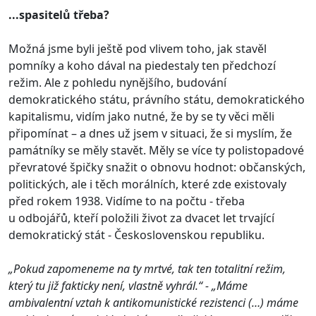
...spasitelů třeba?
Možná jsme byli ještě pod vlivem toho, jak stavěl
pomníky a koho dával na piedestaly ten předchozí
režim. Ale z pohledu nynějšího, budování
demokratického státu, právního státu, demokratického
kapitalismu, vidím jako nutné, že by se ty věci měli
připomínat – a dnes už jsem v situaci, že si myslím, že
památníky se měly stavět. Měly se více ty polistopadové
převratové špičky snažit o obnovu hodnot: občanských,
politických, ale i těch morálních, které zde existovaly
před rokem 1938. Vidíme to na počtu - třeba
u odbojářů, kteří položili život za dvacet let trvající
demokratický stát - Československou republiku.
„Pokud zapomeneme na ty mrtvé, tak ten totalitní režim,
který tu již fakticky není, vlastně vyhrál.“ - „Máme
ambivalentní vztah k antikomunistické rezistenci (…) máme