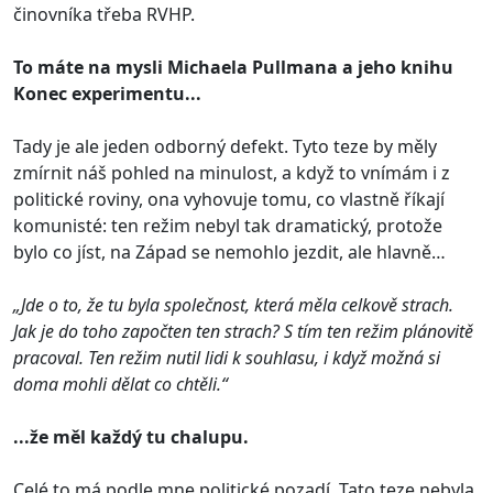
činovníka třeba RVHP.
To máte na mysli Michaela Pullmana a jeho knihu
Konec experimentu...
Tady je ale jeden odborný defekt. Tyto teze by měly
zmírnit náš pohled na minulost, a když to vnímám i z
politické roviny, ona vyhovuje tomu, co vlastně říkají
komunisté: ten režim nebyl tak dramatický, protože
bylo co jíst, na Západ se nemohlo jezdit, ale hlavně…
„Jde o to, že tu byla společnost, která měla celkově strach.
Jak je do toho započten ten strach? S tím ten režim plánovitě
pracoval. Ten režim nutil lidi k souhlasu, i když možná si
doma mohli dělat co chtěli.“
...že měl každý tu chalupu.
Celé to má podle mne politické pozadí. Tato teze nebyla