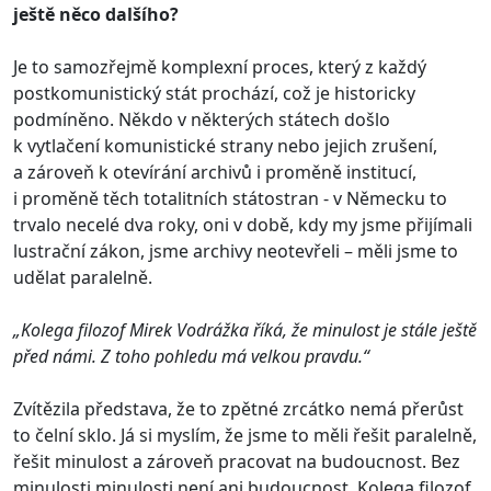
ještě něco dalšího?
Je to samozřejmě komplexní proces, který z každý
postkomunistický stát prochází, což je historicky
podmíněno. Někdo v některých státech došlo
k vytlačení komunistické strany nebo jejich zrušení,
a zároveň k otevírání archivů i proměně institucí,
i proměně těch totalitních státostran - v Německu to
trvalo necelé dva roky, oni v době, kdy my jsme přijímali
lustrační zákon, jsme archivy neotevřeli – měli jsme to
udělat paralelně.
„Kolega filozof Mirek Vodrážka říká, že minulost je stále ještě
před námi. Z toho pohledu má velkou pravdu.“
Zvítězila představa, že to zpětné zrcátko nemá přerůst
to čelní sklo. Já si myslím, že jsme to měli řešit paralelně,
řešit minulost a zároveň pracovat na budoucnost. Bez
minulosti minulosti není ani budoucnost. Kolega filozof