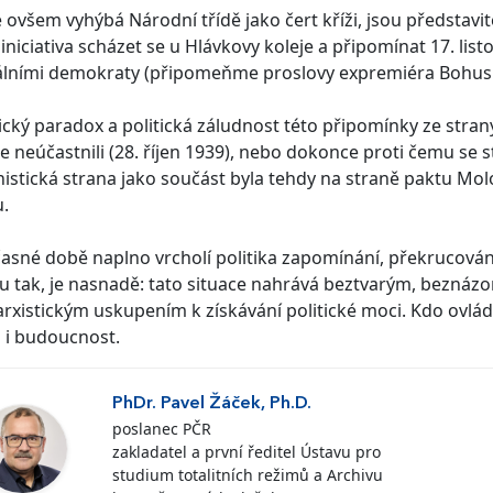
 ovšem vyhýbá Národní třídě jako čert kříži, jsou představit
 iniciativa scházet se u Hlávkovy koleje a připomínat 17. l
álními demokraty (připomeňme proslovy expremiéra Bohusl
ický paradox a politická záludnost této připomínky ze strany
e neúčastnili (28. říjen 1939), nebo dokonce proti čemu se s
stická strana jako součást byla tehdy na straně paktu Mol
.
asné době naplno vrcholí politika zapomínání, překrucování
u tak, je nasnadě: tato situace nahrává beztvarým, beznáz
xistickým uskupením k získávání politické moci. Kdo ovládá 
 i budoucnost.
PhDr. Pavel Žáček, Ph.D.
poslanec PČR
zakladatel a první ředitel Ústavu pro
studium totalitních režimů a Archivu