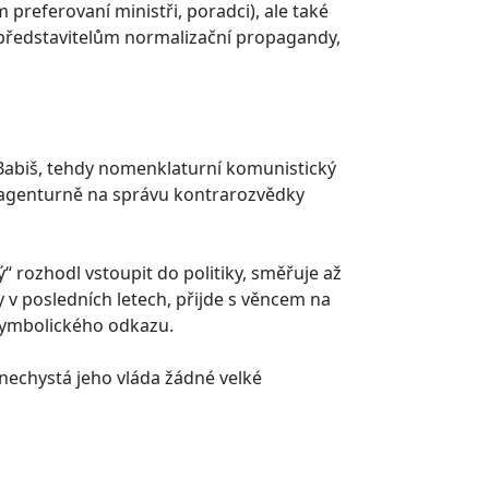
m preferovaní ministři, poradci), ale také
m představitelům normalizační propagandy,
j Babiš, tehdy nomenklaturní komunistický
 agenturně na správu kontrarozvědky
“ rozhodl vstoupit do politiky, směřuje až
 v posledních letech, přijde s věncem na
 symbolického odkazu.
, nechystá jeho vláda žádné velké