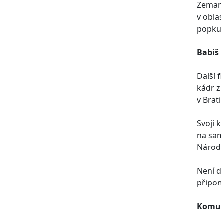
Zemanů
v obla
popkul
Babiš
Další 
kádr z
v Brati
Svoji 
na sam
Národn
Není d
připom
Komun