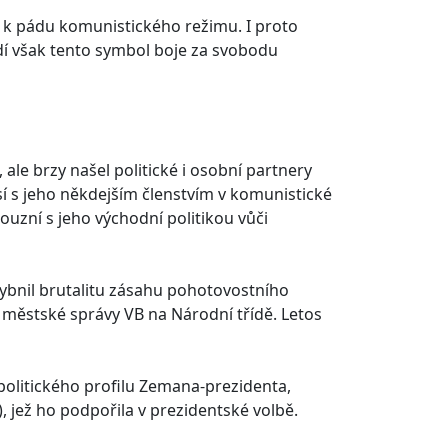
y k pádu komunistického režimu. I proto
lidí však tento symbol boje za svobodu
ale brzy našel politické i osobní partnery
í s jeho někdejším členstvím v komunistické
souzní s jeho východní politikou vůči
hybnil brutalitu zásahu pohotovostního
 městské správy VB na Národní třídě. Letos
litického profilu Zemana-prezidenta,
 jež ho podpořila v prezidentské volbě.