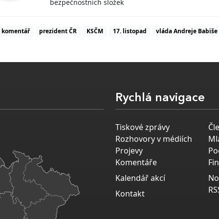
bezpečnostních složek
komentář
prezident ČR
KSČM
17. listopad
vláda Andreje Babiše
Rychlá navigace
Tiskové zprávy
Čl
Rozhovory v médiích
Ml
Projevy
Po
Komentáře
Fi
Kalendář akcí
No
RS
Kontakt