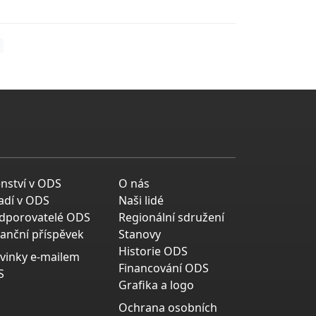
enství v ODS
O nás
adí v ODS
Naši lidé
dporovatelé ODS
Regionální sdružení
nanční příspěvek
Stanovy
Historie ODS
vinky e-mailem
Financování ODS
S
Grafika a logo
Ochrana osobních