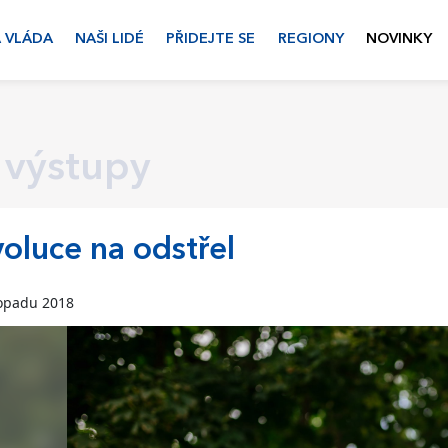
 VLÁDA
NAŠI LIDÉ
PŘIDEJTE SE
REGIONY
NOVINKY
 výstupy
oluce na odstřel
topadu 2018