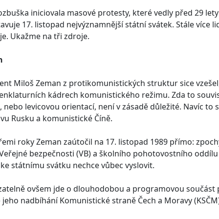
ozbuška iniciovala masové protesty, které vedly před 29 let
avuje 17. listopad nejvýznamnější státní svátek. Stále více 
je. Ukažme na tři zdroje.
n
ent Miloš Zeman z protikomunistických struktur sice vzešel, 
nklaturních kádrech komunistického režimu. Zda to souvis
, nebo levicovou orientací, není v zásadě důležité. Navíc to 
vu Rusku a komunistické Číně.
řemi roky Zeman zaútočil na 17. listopad 1989 přímo: zpoc
Veřejné bezpečnosti (VB) a školního pohotovostního oddílu
 ke státnímu svátku nechce vůbec vyslovit.
atelně ovšem jde o dlouhodobou a programovou součást po
 jeho nadbíhání Komunistické straně Čech a Moravy (KSČM),