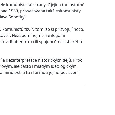
elé komunistické strany. Z jejich řad ostatně
istopad 1939, prosazovaná také exkomunisty
ava Sobotky).
 komunistů tkví v tom, že si přisvojují něco,
tavěli. Nezapomínejme, že ilegální
otov–Ribbentrop čili spojenců nacistického
 a dezinterpretace historických dějů. Proč
orovým, ale často i mladým ideologickým
minulost, a to i formou jejího potlačení,