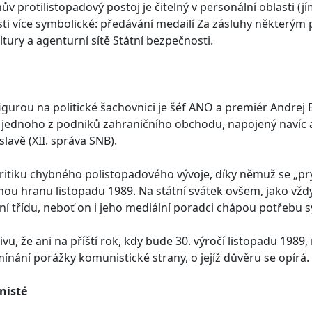
v protilistopadový postoj je čitelný v personální oblasti (jí
sti více symbolické: předávání medailí Za zásluhy některý
tury a agenturní sítě Státní bezpečnosti.
figurou na politické šachovnici je šéf ANO a premiér Andre
 jednoho z podniků zahraničního obchodu, napojený navíc
slavě (XII. správa SNB).
kritiku chybného polistopadového vývoje, díky němuž se „prý
ou hranu listopadu 1989. Na státní svátek ovšem, jako vždy
í třídu, neboť on i jeho mediální poradci chápou potřebu
ivu, že ani na příští rok, kdy bude 30. výročí listopadu 1989
ínání porážky komunistické strany, o jejíž důvěru se opírá.
isté