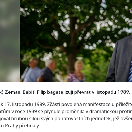
x)
Zeman, Babiš, Filip bagatelizují převrat v listopadu 1989.
ek 17. listopadu 1989. Zčásti povolená manifestace u příleži
tům v roce 1939 se plynule proměnila v dramatickou proti
oval hrubou silou svých pohotovostních jednotek, jež ovše
ru Prahy přehnaly.