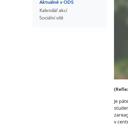
Aktuálně v ODS
Kalendář akcí
Sociální sítě
(Refle
Je pát
studen
zareag
v cent