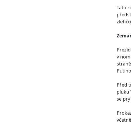
Tato r
předst
zlehču
Zema
Prezid
v nome
straně
Putino
Před t
pluku 
se prý
Prokaz
včetně