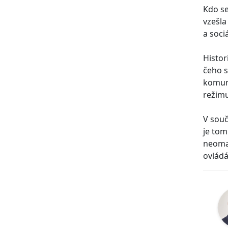
Kdo se
vzešla
a soci
Histor
čeho s
komuni
režimu
V souč
je tom
neomar
ovládá