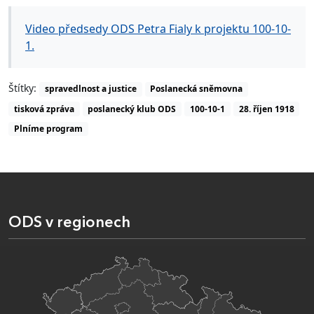
Video předsedy ODS Petra Fialy k projektu 100-10-
1.
Štítky:
spravedlnost a justice
Poslanecká sněmovna
tisková zpráva
poslanecký klub ODS
100-10-1
28. říjen 1918
Plníme program
ODS v regionech