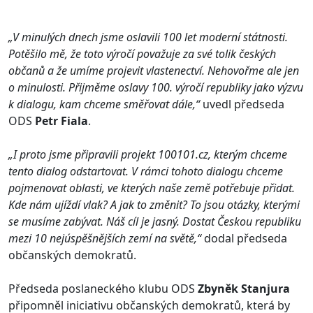
„V minulých dnech jsme oslavili 100 let moderní státnosti.
Potěšilo mě, že toto výročí považuje za své tolik českých
občanů a že umíme projevit vlastenectví. Nehovořme ale jen
o minulosti. Přijměme oslavy 100. výročí republiky jako výzvu
k dialogu, kam chceme směřovat dále,“
uvedl předseda
ODS
Petr Fiala
.
„I proto jsme připravili projekt 100101.cz, kterým chceme
tento dialog odstartovat. V rámci tohoto dialogu chceme
pojmenovat oblasti, ve kterých naše země potřebuje přidat.
Kde nám ujíždí vlak? A jak to změnit? To jsou otázky, kterými
se musíme zabývat. Náš cíl je jasný. Dostat Českou republiku
mezi 10 nejúspěšnějších zemí na světě,“
dodal předseda
občanských demokratů.
Předseda poslaneckého klubu ODS
Zbyněk Stanjura
připomněl iniciativu občanských demokratů, která by