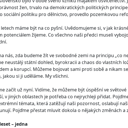
lovensko bylo v době svého vzniku majákem osvícenectví. J
rávnost žen, trvalo na demokratických politických principe
o sociální politiku pro dělnictvo, provedlo pozemkovou ref
 letech máme být na co pyšní. Uvědomujeme si, v jak krásn
m potenciálem žijeme. Co všechno naši předci museli vyboj
dní.
 na nás, zda budeme žít ve svobodné zemi na principu
„
co n
e neustálý státní dohled, byrokracii a chaos do vlastních lož
dem a korupcí. Můžeme bojovat sami proti sobě a nikam se
, jakou si ji uděláme. My všichni.
 začít už nyní. Vidíme, že můžeme být úspěšní ve světové
ší, v jiných oblastech je potřeba co nejrychleji přidat. Pojď
xtrémní témata, která zatěžují naši pozornost, oslabují naš
nují. Pojďme přestat mluvit dokola o nějakých změnách a z
deset – jedna