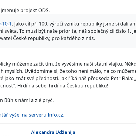
 jmenuje projekt ODS.
-10-1
. Jako cíl při 100. výročí vzniku republiky jsme si dali
í světa. To musí být naše priorita, náš společný cíl číslo 1. 
vatel České republiky, pro každého z nás.
icky můžeme začít tím, že vyvěsíme naši státní vlajku. Někd
ch myslích. Uvědomíme si, že toho není málo, na co můžeme 
té jako znát své přednosti. Jak říká náš předseda Petr Fiala:
cnost
“
. Hrdí na sebe, hrdí na Českou republiku!
n Bůh s námi a zlé pryč.
ář vyšel na serveru Info.cz.
Alexandra Udženija