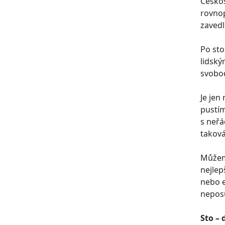
Českos
rovnop
zavedl
Po sto
lidský
svobo
Je jen
pustím
s neřá
taková
Můžeme
nejlep
nebo e
neposu
Sto – 