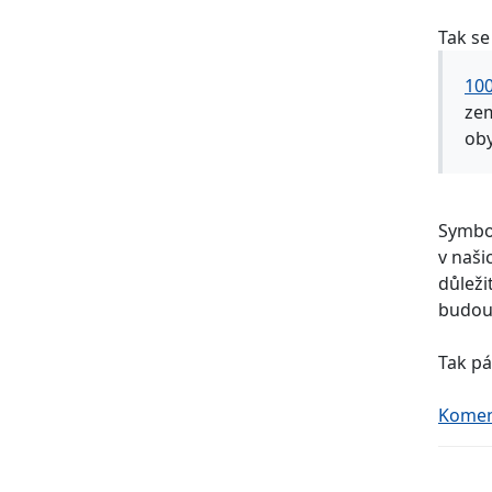
Tak se
100
zem
oby
Symbol
v naši
důleži
budou
Tak pá
Koment