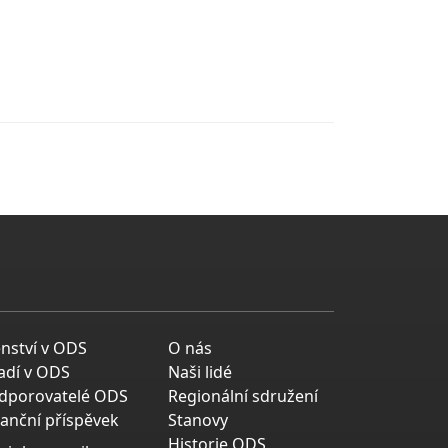
enství v ODS
O nás
adí v ODS
Naši lidé
dporovatelé ODS
Regionální sdružení
nanční příspěvek
Stanovy
Historie ODS