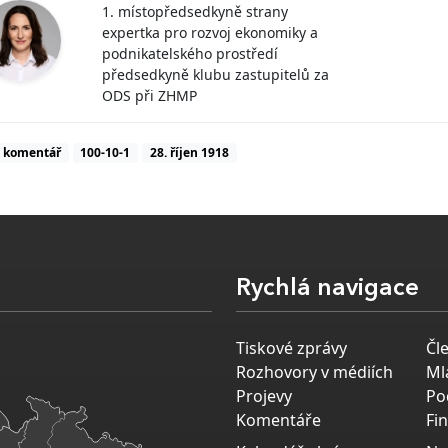
1. místopředsedkyně strany
expertka pro rozvoj ekonomiky a
podnikatelského prostředí
předsedkyně klubu zastupitelů za
ODS při ZHMP
komentář
100-10-1
28. říjen 1918
Rychlá navigace
Tiskové zprávy
Čl
Rozhovory v médiích
Ml
Projevy
Po
Komentáře
Fi