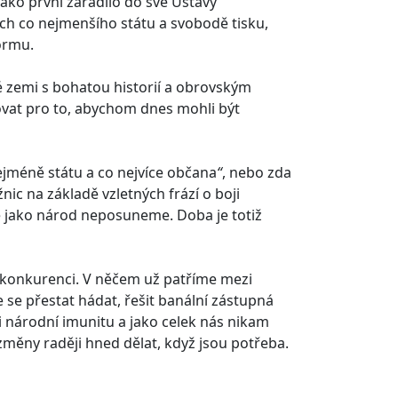
ako první zařadilo do své Ústavy
ch co nejmenšího státu a svobodě tisku,
ormu.
é zemi s bohatou historií a obrovským
ovat pro to, abychom dnes mohli být
ejméně státu a co nejvíce občana
“
, nebo zda
nic na základě vzletných frází o boji
 jako národ neposuneme. Doba je totiž
 konkurenci. V něčem už patříme mezi
me se přestat hádat, řešit banální zástupná
i národní imunitu a jako celek nás nikam
měny raději hned dělat, když jsou potřeba.