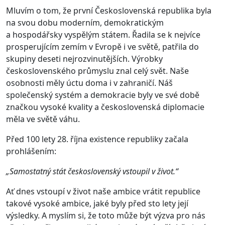
Mluvím o tom, že první Československá republika byla
na svou dobu moderním, demokratickým
a hospodářsky vyspělým státem. Řadila se k nejvíce
prosperujícím zemím v Evropě i ve světě, patřila do
skupiny deseti nejrozvinutějších. Výrobky
československého průmyslu znal celý svět. Naše
osobnosti měly úctu doma i v zahraničí. Náš
společenský systém a demokracie byly ve své době
značkou vysoké kvality a československá diplomacie
měla ve světě váhu.
Před 100 lety 28. října existence republiky začala
prohlášením:
„Samostatný stát československý vstoupil v život.“
Ať dnes vstoupí v život naše ambice vrátit republice
takové vysoké ambice, jaké byly před sto lety její
výsledky. A myslím si, že toto může být výzva pro nás