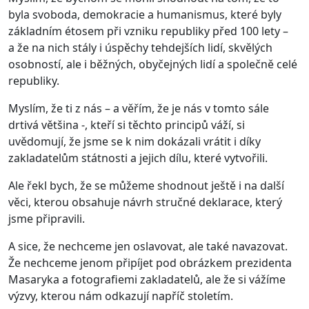
byla svoboda, demokracie a humanismus, které byly
základním étosem při vzniku republiky před 100 lety –
a že na nich stály i úspěchy tehdejších lidí, skvělých
osobností, ale i běžných, obyčejných lidí a společně celé
republiky.
Myslím, že ti z nás – a věřím, že je nás v tomto sále
drtivá většina -, kteří si těchto principů váží, si
uvědomují, že jsme se k nim dokázali vrátit i díky
zakladatelům státnosti a jejich dílu, které vytvořili.
Ale řekl bych, že se můžeme shodnout ještě i na další
věci, kterou obsahuje návrh stručné deklarace, který
jsme připravili.
A sice, že nechceme jen oslavovat, ale také navazovat.
Že nechceme jenom připíjet pod obrázkem prezidenta
Masaryka a fotografiemi zakladatelů, ale že si vážíme
výzvy, kterou nám odkazují napříč stoletím.