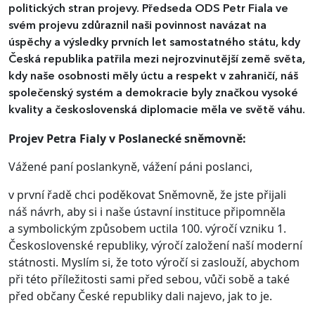
politických stran projevy. Předseda ODS Petr Fiala ve
svém projevu zdůraznil naši povinnost navázat na
úspěchy a výsledky prvních let samostatného státu, kdy
Česká republika patřila mezi nejrozvinutější země světa,
kdy naše osobnosti měly úctu a respekt v zahraničí, náš
společenský systém a demokracie byly značkou vysoké
kvality a československá diplomacie měla ve světě váhu.
Projev Petra Fialy v Poslanecké sněmovně:
Vážené paní poslankyně, vážení páni poslanci,
v první řadě chci poděkovat Sněmovně, že jste přijali
náš návrh, aby si i naše ústavní instituce připomněla
a symbolickým způsobem uctila 100. výročí vzniku 1.
Československé republiky, výročí založení naší moderní
státnosti. Myslím si, že toto výročí si zaslouží, abychom
při této příležitosti sami před sebou, vůči sobě a také
před občany České republiky dali najevo, jak to je.