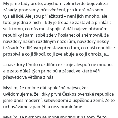
My jsme tady proto, abychom velmi tvrdě bojovali za
zásady, programy, přesvědčení, pro které nás sem
vyslali lidé. Ale jsou příležitosti – není jich mnoho, ale
toto je jedna z nich – kdy je třeba se zastavit a přihlásit
se k tomu, co nás musí spojit. A dát najevo občanům
republiky i sami sobě zde v Poslanecké sněmovně, že
navzdory našim rozdílným názorům, navzdory někdy
i zásadně odlišným představám o tom, co naší republice
prospívá a co jí škodí, co ji zvelebuje a co ji ohrožuje...
...navzdory těmto rozdílům existuje alespoň ne mnoho,
ale zato důležitých principů a zásad, ve které věří
přesvědčivá většina z nás.
Myslím, že umíme dát společně najevo, že si
uvědomujeme, že i díky první Československé republice
jsme dnes moderní, sebevědomí a úspěšnou zemí. Že to
uchováváme v paměti a nezapomínáme.
Myslím, že bychom se mohli shodnout na tom, že to