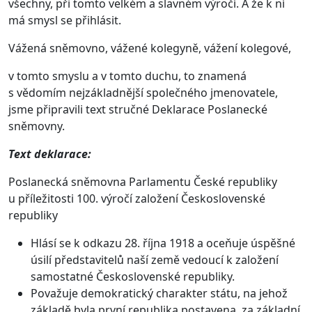
všechny, při tomto velkém a slavném výročí. A že k ní
má smysl se přihlásit.
Vážená sněmovno, vážené kolegyně, vážení kolegové,
v tomto smyslu a v tomto duchu, to znamená
s vědomím nejzákladnější společného jmenovatele,
jsme připravili text stručné Deklarace Poslanecké
sněmovny.
Text deklarace:
Poslanecká sněmovna Parlamentu České republiky
u příležitosti 100. výročí založení Československé
republiky
Hlásí se k odkazu 28. října 1918 a oceňuje úspěšné
úsilí představitelů naší země vedoucí k založení
samostatné Československé republiky.
Považuje demokratický charakter státu, na jehož
základě byla první republika postavena, za základní