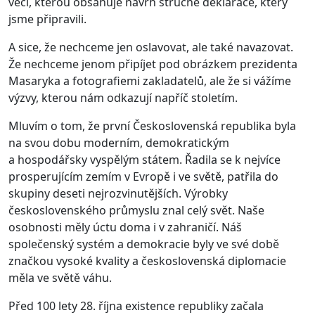
věci, kterou obsahuje návrh stručné deklarace, který
jsme připravili.
A sice, že nechceme jen oslavovat, ale také navazovat.
Že nechceme jenom připíjet pod obrázkem prezidenta
Masaryka a fotografiemi zakladatelů, ale že si vážíme
výzvy, kterou nám odkazují napříč stoletím.
Mluvím o tom, že první Československá republika byla
na svou dobu moderním, demokratickým
a hospodářsky vyspělým státem. Řadila se k nejvíce
prosperujícím zemím v Evropě i ve světě, patřila do
skupiny deseti nejrozvinutějších. Výrobky
československého průmyslu znal celý svět. Naše
osobnosti měly úctu doma i v zahraničí. Náš
společenský systém a demokracie byly ve své době
značkou vysoké kvality a československá diplomacie
měla ve světě váhu.
Před 100 lety 28. října existence republiky začala