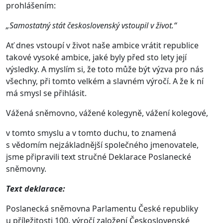
prohlášením:
„Samostatný stát československý vstoupil v život.“
Ať dnes vstoupí v život naše ambice vrátit republice
takové vysoké ambice, jaké byly před sto lety její
výsledky. A myslím si, že toto může být výzva pro nás
všechny, při tomto velkém a slavném výročí. A že k ní
má smysl se přihlásit.
Vážená sněmovno, vážené kolegyně, vážení kolegové,
v tomto smyslu a v tomto duchu, to znamená
s vědomím nejzákladnější společného jmenovatele,
jsme připravili text stručné Deklarace Poslanecké
sněmovny.
Text deklarace:
Poslanecká sněmovna Parlamentu České republiky
u příležitosti 100. výročí založení Československé