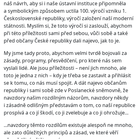
náš návrh, aby si i naše ústavní instituce připomněla
a symbolickým způsobem uctila 100. výročí vzniku 1.
Československé republiky, výročí založení naší moderní
státnosti. Myslím si, že toto výročí si zaslouží, abychom
při této příležitosti sami před sebou, vůči sobě a také
před občany České republiky dali najevo, jak to je.
My jsme tady proto, abychom velmi tvrdě bojovali za
zásady, programy, přesvědčení, pro které nás sem
vyslali lidé. Ale jsou příležitosti – není jich mnoho, ale
toto je jedna z nich – kdy je třeba se zastavit a přihlásit
se k tomu, co nás musí spojit. A dát najevo občanům
republiky i sami sobě zde v Poslanecké sněmovně, že
navzdory našim rozdílným názorům, navzdory někdy
i zásadně odlišným představám o tom, co naší republice
prospívá a co jí škodí, co ji zvelebuje a co ji ohrožuje...
...navzdory těmto rozdílům existuje alespoň ne mnoho,
ale zato důležitých principů a zásad, ve které věří