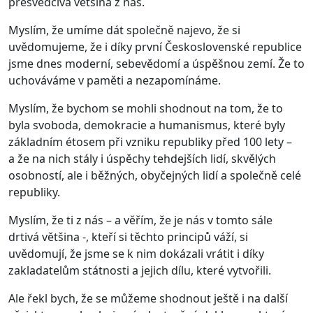
přesvědčivá většina z nás.
Myslím, že umíme dát společně najevo, že si
uvědomujeme, že i díky první Československé republice
jsme dnes moderní, sebevědomí a úspěšnou zemí. Že to
uchováváme v paměti a nezapomínáme.
Myslím, že bychom se mohli shodnout na tom, že to
byla svoboda, demokracie a humanismus, které byly
základním étosem při vzniku republiky před 100 lety –
a že na nich stály i úspěchy tehdejších lidí, skvělých
osobností, ale i běžných, obyčejných lidí a společně celé
republiky.
Myslím, že ti z nás – a věřím, že je nás v tomto sále
drtivá většina -, kteří si těchto principů váží, si
uvědomují, že jsme se k nim dokázali vrátit i díky
zakladatelům státnosti a jejich dílu, které vytvořili.
Ale řekl bych, že se můžeme shodnout ještě i na další