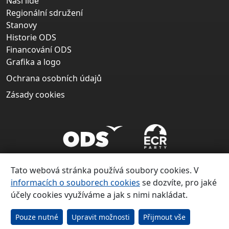
Naši lidé
Regionální sdružení
Stanovy
Historie ODS
Financování ODS
Grafika a logo
Ochrana osobních údajů
Zásady cookies
Tato webová stránka používá soubory cookies. V
informacích o souborech cookies
se dozvíte, pro jaké
účely cookies využíváme a jak s nimi nakládat.
Copyright ©
Občanská demokratická strana 1991 – 2026
Pouze nutné
Upravit možnosti
Přijmout vše