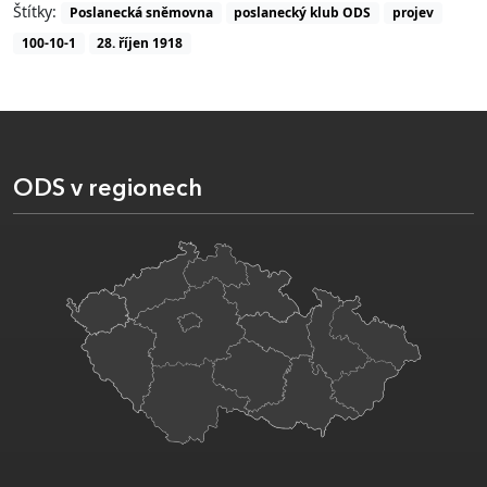
Štítky:
Poslanecká sněmovna
poslanecký klub ODS
projev
100-10-1
28. říjen 1918
ODS v regionech